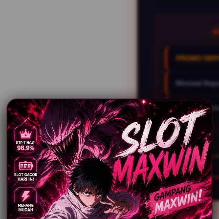
PROMO DEPO
Minimal Depo
Minimal Wit