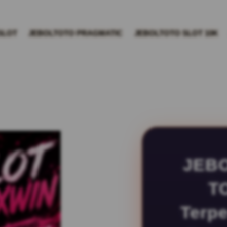
SLOT
JEBOLTOTO PRAGMATIC
JEBOLTOTO SLOT 10K
JEBO
T
Terp