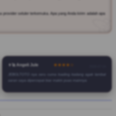
sa provider seluler terkemuka. Apa yang Anda kirim adalah apa
Angeli Jule
★★★★☆
2026-07-14
JEBOLTOTO nya seru cuma loading kadang agak lambat
saran saya dipercepat biar makin puas mainnya