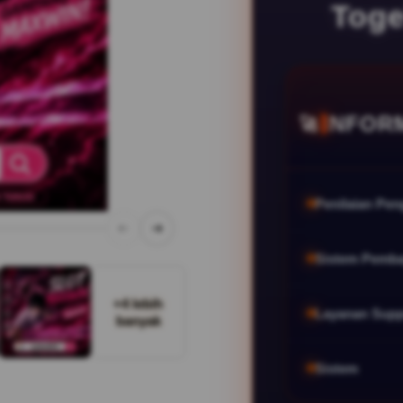
Toge
INFOR
Penilaian Pe
Sebelumnya
Berikutnya
Sistem Pemb
+4 lebih
Layanan Supp
banyak
Sistem