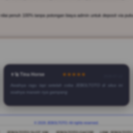
i nilai penuh 100% tanpa potongan biaya admin untuk deposit via pul
JEBOLTOTO
Tina Horse
★★★★★
2026-07-12
Awalnya ragu tapi setelah coba JEBOLTOTO di situs ini
soalnya maxwin nya gampang
© 2026 JEBOLTOTO. All rights reserved.
C
JEBOLTOTO SLOT 10K
JEBOLTOTO GACOR
LINK JEBOLTOTO