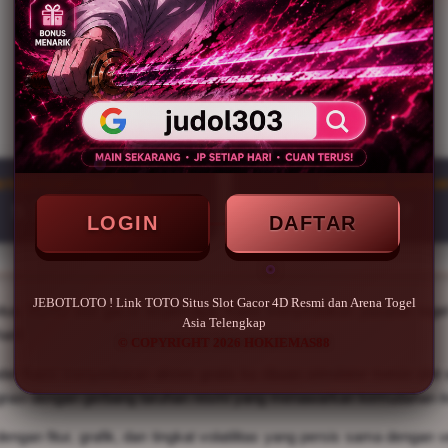
OTO Slot Gacor Terpercay
Terpopuler
ISTEM PEMBAYARAN
LAYANAN SUPPOR
5 Metode
24/7
LOGIN
DAFTAR
JEBOTLOTO ! Link TOTO Situs Slot Gacor 4D Resmi dan Arena Togel
 situs TOTO slot gacor terpercaya. Kami menyediakan pasaran toge
Asia Telengkap
ari!
© COPYRIGHT 2026 HOKIEMAS88
 Kami menyediakan akses gratis ke ribuan simulator mesin slot onl
ntegrasi dengan gerbang taruhan resmi yang menawarkan kemudahan tr
dengan fitur, grafik, dan tingkat volatilitas yang persis sama denga