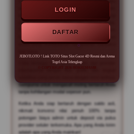
SLOT DEMO hadir sebagai solusi cerdas satu
atap untuk Anda! Kami menyediakan akses gratis
LOGIN
ke ribuan simulator mesin slot online terlengkap
untuk menguji pola, ritme, dan strategi Anda.
Tidak hanya sebagai tempat latihan, platform
DAFTAR
kami juga terintegrasi dengan gerbang taruhan
resmi yang menawarkan kemudahan transaksi
luar biasa.
JEBOTLOTO ! Link TOTO Situs Slot Gacor 4D Resmi dan Arena
Togel Asia Telengkap
Coba berbagai judul game populer dari provider
© COPYRIGHT 2026 HOKIEMAS88
internasional dengan fitur, grafik, dan tingkat
volatilitas yang persis sama dengan versi aslinya.
Sempurna untuk mengasah insting bertaruh Anda
tanpa kehilangan modal sepeser pun.
Ketika Anda siap bertaruh dengan saldo asli,
nikmati konversi nilai penuh 100% tanpa
potongan biaya admin untuk deposit via pulsa
provider seluler terkemuka. Apa yang Anda kirim
adalah apa yang Anda mainkan!