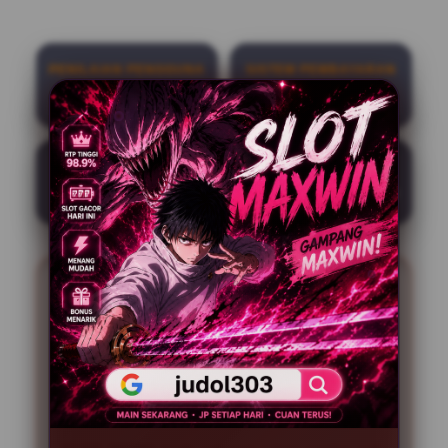
PENILAIAN PENGGUNA
SISTEM PEMBAYARAN
120.123.003
5 Metode
LAYANAN SUPPORT
SISTEM
24/7
Pragmatic Play
JEBOLTOTO
adalah bandar togel Asia terpopuler
dan link situs TOTO slot gacor terpercaya. Kami
menyediakan pasaran togel resmi terlengkap,
game slot online gampang menang, serta
transaksi aman dengan layanan online 24 jam
nonstop setiap hari!