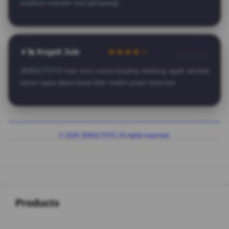
soalnya maxwin nya gampang
Angeli Jule
★★★★☆
2026-07-14
JEBOLTOTO nya seru cuma loading kadang agak lambat
saran saya dipercepat biar makin puas mainnya
© 2026 JEBOLTOTO. All rights reserved.
Buka
Footer Navigation
Products