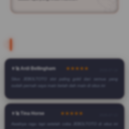
ULASAN TERBARU KOMUNITAS
JEBOLTOTO
Ardi Bellingham
★★★★★
2026-07-18
Situs JEBOLTOTO slot paling gokil dari semua yang
sudah pernah saya main betah dah main di situs ini
Tina Horse
★★★★★
2026-07-12
Awalnya ragu tapi setelah coba JEBOLTOTO di situs ini