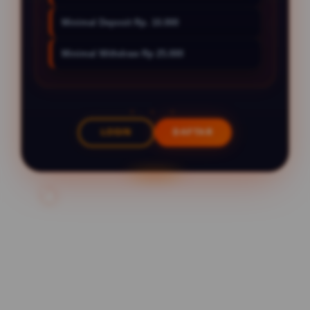
Minimal Deposit Rp. 10.000
Minimal Withdraw Rp 25.000
LOGIN
DAFTAR
Layer Popup Close
JEBOLTOTO: Link Situ
TOTO Slot Gacor Terpercaya
dan Bandar Togel Asia
Terpopuler