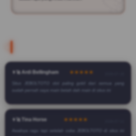
ULASAN TERBARU KOMUNITAS
JEBOLTOTO
Ardi Bellingham
★★★★★
2026-07-18
Situs JEBOLTOTO slot paling gokil dari semua yang
sudah pernah saya main betah dah main di situs ini
Tina Horse
★★★★★
2026-07-12
Awalnya ragu tapi setelah coba JEBOLTOTO di situs ini