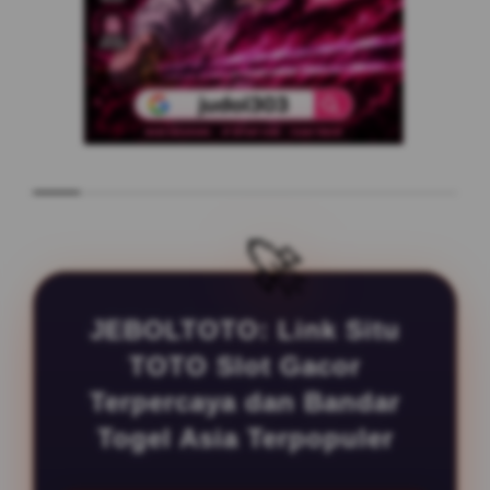
JEBOLTOTO: Link Situ
TOTO Slot Gacor
Terpercaya dan Bandar
Togel Asia Terpopuler