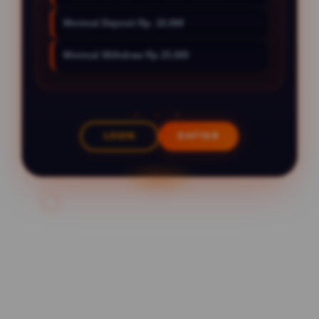
Minimal Deposit Rp. 10.000
Minimal Withdraw Rp 25.000
LOGIN
DAFTAR
Layer Popup Close
JEBOLTOTO: Link Situ
TOTO Slot Gacor Terpercaya
dan Bandar Togel Asia
Terpopuler