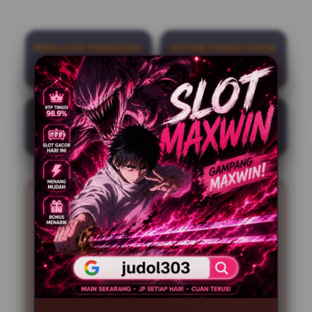
PENILAIAN PENGGUNA
SISTEM PEMBAYARAN
120.123.003
5 Metode
LAYANAN SUPPORT
SISTEM
24/7
Pragmatic Play
JEBOLTOTO
adalah bandar togel Asia terpopuler
dan link situs TOTO slot gacor terpercaya. Kami
menyediakan pasaran togel resmi terlengkap,
game slot online gampang menang, serta
transaksi aman dengan layanan online 24 jam
nonstop setiap hari!