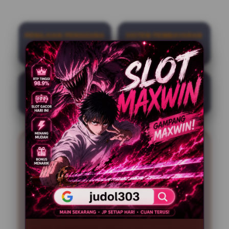
PENILAIAN PENGGUNA
SISTEM PEMBAYARAN
120.123.003
5 Metode
LAYANAN SUPPORT
SISTEM
24/7
Pragmatic Play
JEBOLTOTO
adalah bandar togel Asia terpopuler
dan link situs TOTO slot gacor terpercaya. Kami
menyediakan pasaran togel resmi terlengkap,
game slot online gampang menang, serta
transaksi aman dengan layanan online 24 jam
nonstop setiap hari!