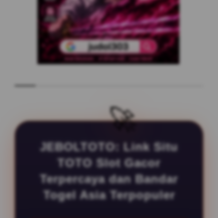
JEBOLTOTO: Link Situ
TOTO Slot Gacor
Terpercaya dan Bandar
Togel Asia Terpopuler