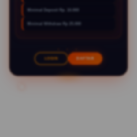
Minimal Deposit Rp. 10.000
Minimal Withdraw Rp 25.000
LOGIN
DAFTAR
Layer Popup Close
JEBOLTOTO: Link Situ
TOTO Slot Gacor Terpercaya
dan Bandar Togel Asia
Terpopuler