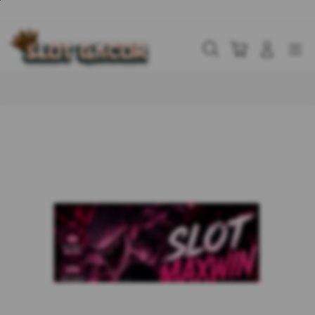
Skip
to
content
Cari
Troli
Login
Navigation
Buka Info Lebih Lanjut