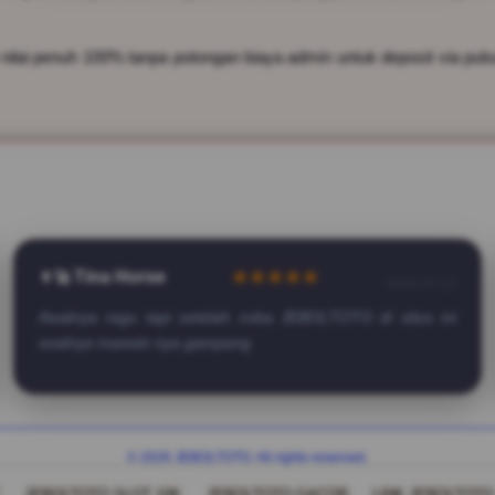
i nilai penuh 100% tanpa potongan biaya admin untuk deposit via pul
JEBOLTOTO
Tina Horse
★★★★★
2026-07-12
Awalnya ragu tapi setelah coba JEBOLTOTO di situs ini
soalnya maxwin nya gampang
© 2026 JEBOLTOTO. All rights reserved.
C
JEBOLTOTO SLOT 10K
JEBOLTOTO GACOR
LINK JEBOLTOTO