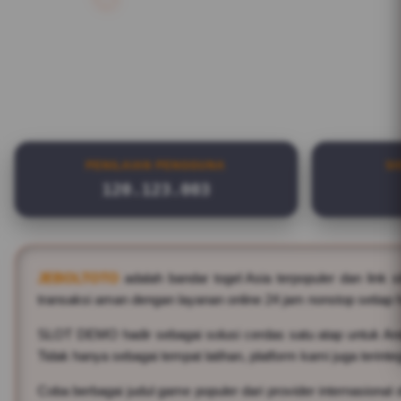
Layer Popup Close
JEBOLTOTO: Link Situ T
PENILAIAN PENGGUNA
S
120.123.003
JEBOLTOTO
adalah bandar togel Asia terpopuler dan link
transaksi aman dengan layanan online 24 jam nonstop setiap h
SLOT DEMO hadir sebagai solusi cerdas satu atap untuk Anda!
Tidak hanya sebagai tempat latihan, platform kami juga teri
Coba berbagai judul game populer dari provider internasional 