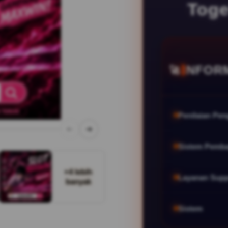
Toge
INFOR
Penilaian Pe
Sebelumnya
Berikutnya
Sistem Pemb
+4 lebih
Layanan Supp
banyak
Sistem