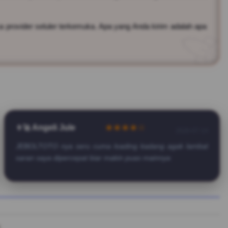
sa provider seluler terkemuka. Apa yang Anda kirim adalah apa
Angeli Jule
★★★★☆
2026-07-14
JEBOLTOTO nya seru cuma loading kadang agak lambat
saran saya dipercepat biar makin puas mainnya