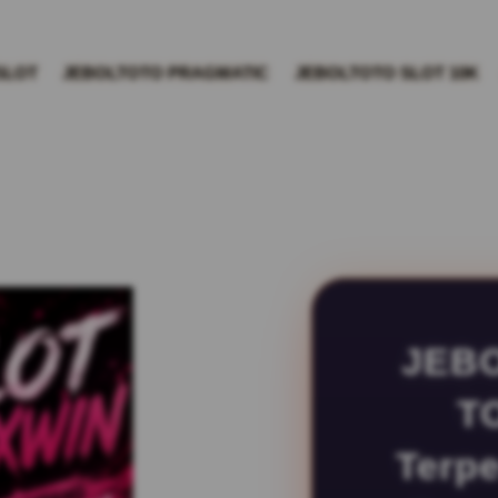
SLOT
JEBOLTOTO PRAGMATIC
JEBOLTOTO SLOT 10K
JEBO
T
Terp