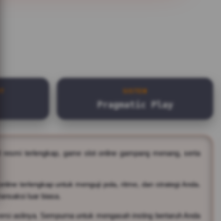
a dan Bandar Togel Asia
T
SISTEM
Pragmatic Play
l resmi terlengkap, game slot online gampang menang, serta
ine terlengkap untuk menguji pola, ritme, dan strategi Anda.
ansaksi luar biasa.
n versi aslinya. Sempurna untuk mengasah insting bertaruh Anda