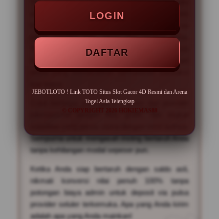
SLOT DEMO hadir sebagai solusi cerdas satu
atap untuk Anda! Kami menyediakan akses gratis
LOGIN
ke ribuan simulator mesin slot online terlengkap
untuk menguji pola, ritme, dan strategi Anda.
Tidak hanya sebagai tempat latihan, platform
DAFTAR
kami juga terintegrasi dengan gerbang taruhan
resmi yang menawarkan kemudahan transaksi
luar biasa.
JEBOTLOTO ! Link TOTO Situs Slot Gacor 4D Resmi dan Arena
Togel Asia Telengkap
Coba berbagai judul game populer dari provider
© COPYRIGHT 2026 HOKIEMAS88
internasional dengan fitur, grafik, dan tingkat
volatilitas yang persis sama dengan versi aslinya.
Sempurna untuk mengasah insting bertaruh Anda
tanpa kehilangan modal sepeser pun.
Ketika Anda siap bertaruh dengan saldo asli,
nikmati konversi nilai penuh 100% tanpa
potongan biaya admin untuk deposit via pulsa
provider seluler terkemuka. Apa yang Anda kirim
adalah apa yang Anda mainkan!