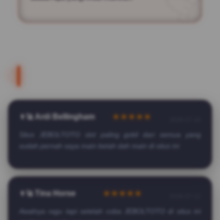
ULASAN TERBARU KOMUNITAS
JEBOLTOTO
Ardi Bellingham
★★★★★
2026-07-18
Situs JEBOLTOTO slot paling gokil dari semua yang
sudah pernah saya main betah dah main di situs ini
Tina Horse
★★★★★
2026-07-12
Awalnya ragu tapi setelah coba JEBOLTOTO di situs ini