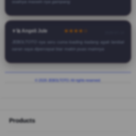
soalnya maxwin nya gampang
Angeli Jule
★★★★☆
2026-07-14
JEBOLTOTO nya seru cuma loading kadang agak lambat
saran saya dipercepat biar makin puas mainnya
© 2026 JEBOLTOTO. All rights reserved.
Buka
Footer Navigation
Products