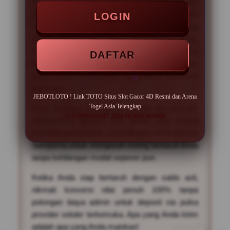
SLOT DEMO hadir sebagai solusi cerdas satu
atap untuk Anda! Kami menyediakan akses gratis
LOGIN
ke ribuan simulator mesin slot online terlengkap
untuk menguji pola, ritme, dan strategi Anda.
Tidak hanya sebagai tempat latihan, platform
DAFTAR
kami juga terintegrasi dengan gerbang taruhan
resmi yang menawarkan kemudahan transaksi
luar biasa.
JEBOTLOTO ! Link TOTO Situs Slot Gacor 4D Resmi dan Arena
Togel Asia Telengkap
Coba berbagai judul game populer dari provider
© COPYRIGHT 2026 HOKIEMAS88
internasional dengan fitur, grafik, dan tingkat
volatilitas yang persis sama dengan versi aslinya.
Sempurna untuk mengasah insting bertaruh Anda
tanpa kehilangan modal sepeser pun.
Ketika Anda siap bertaruh dengan saldo asli,
nikmati konversi nilai penuh 100% tanpa
potongan biaya admin untuk deposit via pulsa
provider seluler terkemuka. Apa yang Anda kirim
adalah apa yang Anda mainkan!