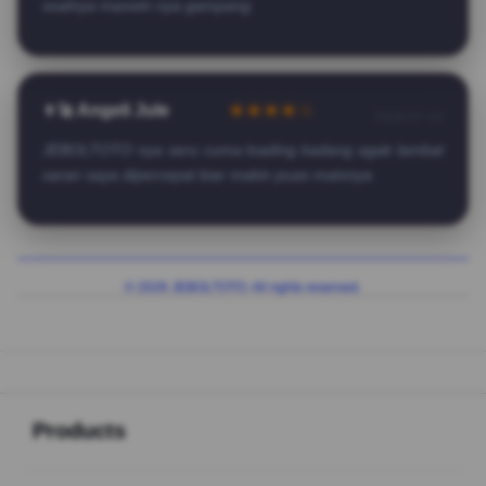
soalnya maxwin nya gampang
Angeli Jule
★★★★☆
2026-07-14
JEBOLTOTO nya seru cuma loading kadang agak lambat
saran saya dipercepat biar makin puas mainnya
© 2026 JEBOLTOTO. All rights reserved.
Buka
Footer Navigation
Products