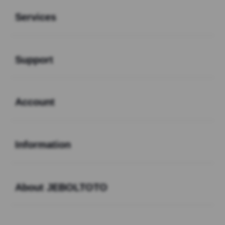
Buka
Services
Buka
Support
Buka
Account
Buka
Information
Buka
About JEBOLTOTO