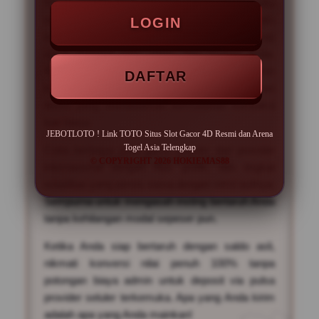
SLOT DEMO hadir sebagai solusi cerdas satu
atap untuk Anda! Kami menyediakan akses gratis
LOGIN
ke ribuan simulator mesin slot online terlengkap
untuk menguji pola, ritme, dan strategi Anda.
Tidak hanya sebagai tempat latihan, platform
DAFTAR
kami juga terintegrasi dengan gerbang taruhan
resmi yang menawarkan kemudahan transaksi
luar biasa.
JEBOTLOTO ! Link TOTO Situs Slot Gacor 4D Resmi dan Arena
Togel Asia Telengkap
Coba berbagai judul game populer dari provider
© COPYRIGHT 2026 HOKIEMAS88
internasional dengan fitur, grafik, dan tingkat
volatilitas yang persis sama dengan versi aslinya.
Sempurna untuk mengasah insting bertaruh Anda
tanpa kehilangan modal sepeser pun.
Ketika Anda siap bertaruh dengan saldo asli,
nikmati konversi nilai penuh 100% tanpa
potongan biaya admin untuk deposit via pulsa
provider seluler terkemuka. Apa yang Anda kirim
adalah apa yang Anda mainkan!