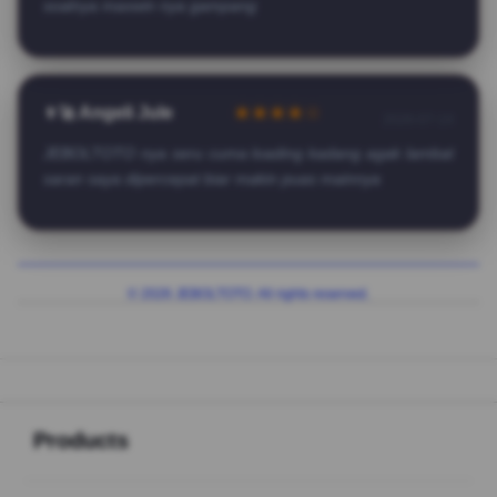
soalnya maxwin nya gampang
Angeli Jule
★★★★☆
2026-07-14
JEBOLTOTO nya seru cuma loading kadang agak lambat
saran saya dipercepat biar makin puas mainnya
© 2026 JEBOLTOTO. All rights reserved.
Buka
Footer Navigation
Products