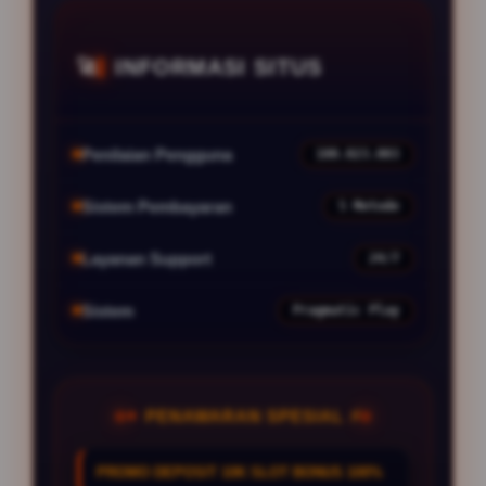
INFORMASI SITUS
Penilaian Pengguna
100.023.003
Sistem Pembayaran
5 Metode
Layanan Support
24/7
Sistem
Pragmatic Play
PENAWARAN SPESIAL
PROMO DEPOSIT 10K SLOT BONUS 100%