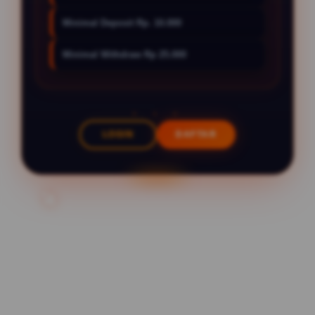
Minimal Deposit Rp. 10.000
Minimal Withdraw Rp 25.000
LOGIN
DAFTAR
Layer Popup Close
JEBOLTOTO: Link Situ
TOTO Slot Gacor Terpercaya
dan Bandar Togel Asia
Terpopuler