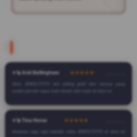
ULASAN TERBARU KOMUNITAS
JEBOLTOTO
Ardi Bellingham
★★★★★
2026-07-18
Situs JEBOLTOTO slot paling gokil dari semua yang
sudah pernah saya main betah dah main di situs ini
Tina Horse
★★★★★
2026-07-12
Awalnya ragu tapi setelah coba JEBOLTOTO di situs ini