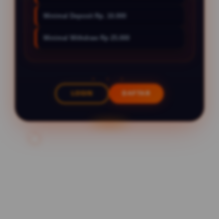
Minimal Deposit Rp. 10.000
Minimal Withdraw Rp 25.000
LOGIN
DAFTAR
Layer Popup Close
JEBOLTOTO: Link Situ
TOTO Slot Gacor Terpercaya
dan Bandar Togel Asia
Terpopuler