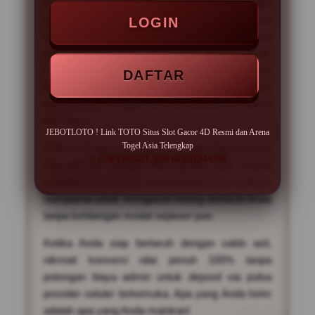
SLOT DEMO hadir sebagai solusi cerdas satu
atap untuk Anda! Kami menyediakan akses gratis
LOGIN
ke ribuan simulator mesin slot online terlengkap
untuk menguji pola, ritme, dan strategi Anda.
Tidak hanya sebagai tempat latihan, platform
DAFTAR
kami juga terintegrasi dengan gerbang taruhan
resmi yang menawarkan kemudahan transaksi
luar biasa.
JEBOTLOTO ! Link TOTO Situs Slot Gacor 4D Resmi dan Arena
Togel Asia Telengkap
Coba berbagai judul game populer dari provider
© COPYRIGHT 2026 HOKIEMAS88
internasional dengan fitur, grafik, dan tingkat
volatilitas yang persis sama dengan versi aslinya.
Sempurna untuk mengasah insting bertaruh Anda
tanpa kehilangan modal sepeser pun.
Ketika Anda siap bertaruh dengan saldo asli,
nikmati konversi nilai penuh 100% tanpa
potongan biaya admin untuk deposit via pulsa
provider seluler terkemuka. Apa yang Anda kirim
adalah apa yang Anda mainkan!