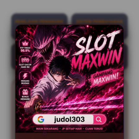
PENILAIAN PENGGUNA
SISTEM PEMBAYARAN
120.123.003
5 Metode
LAYANAN SUPPORT
SISTEM
24/7
Pragmatic Play
JEBOLTOTO
adalah bandar togel Asia terpopuler
dan link situs TOTO slot gacor terpercaya. Kami
menyediakan pasaran togel resmi terlengkap,
game slot online gampang menang, serta
transaksi aman dengan layanan online 24 jam
nonstop setiap hari!