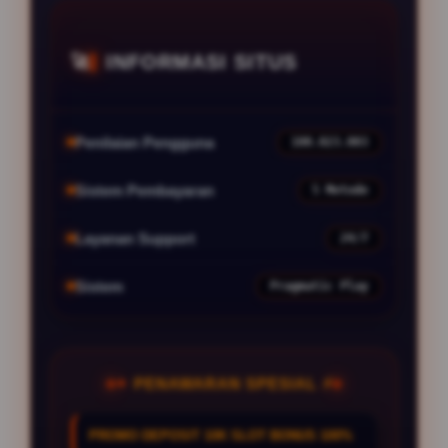
INFORMASI SITUS
Penilaian Pengguna
100.023.003
Sistem Pembayaran
5 Metode
Layanan Support
24/7
Sistem
Pragmatic Play
PENAWARAN SPESIAL
PROMO DEPOSIT 10K SLOT BONUS 100%