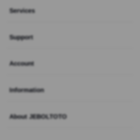
Buka
Services
Buka
Support
Buka
Account
Buka
Information
Buka
About JEBOLTOTO