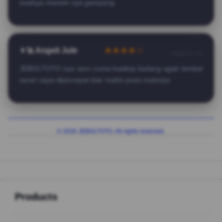
soalnya maxwin nya gampang
Angeli Jule
★★★★☆
2026-07-14
JEBOLTOTO nya seru cuma loading kadang agak lambat
saran saya dipercepat biar makin puas mainnya
© 2026 JEBOLTOTO. All rights reserved.
Buka
Footer Navigation
Products