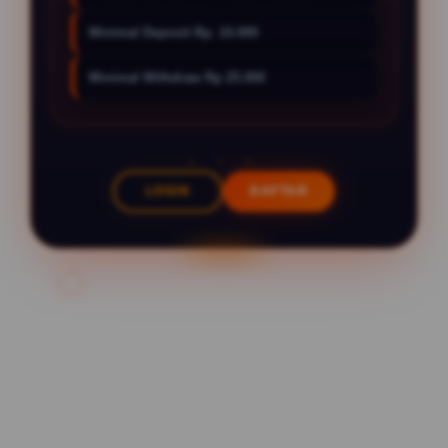
Minimal Deposit Rp. 10.000
Minimal Withdraw Rp 25.000
LOGIN
DAFTAR
Layer Popup Close
JEBOLTOTO: Link Situ
TOTO Slot Gacor Terpercaya
dan Bandar Togel Asia
Terpopuler