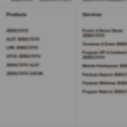
Footer Navigation
Products
Services
JEBOLTOTO
Promo & Bonus Harian
JEBOLTOTO
SLOT JEBOLTOTO
Turnamen & Event JEB
LINK JEBOLTOTO
Program VIP & Cashbac
SITUS JEBOLTOTO
JEBOLTOTO
JEBOLTOTO SLOT
Metode Pembayaran JE
JEBOLTOTO GACOR
Panduan Deposit JEBO
Panduan Withdraw JEB
Program Referral JEBO