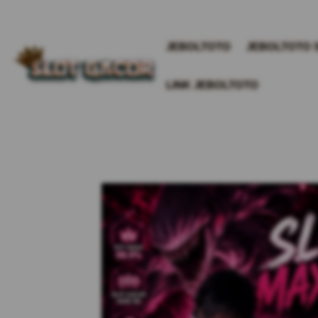
Skip
to
content
JEBOLTOTO
JEBOLTOTO 
LINK JEBOLTOTO
Buka Info Lebih Lanjut