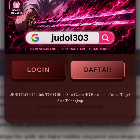
OTO Slot Gacor Terpercay
Terpopuler
ISTEM PEMBAYARAN
LAYANAN SUPPOR
5 Metode
24/7
LOGIN
DAFTAR
JEBOTLOTO ! Link TOTO Situs Slot Gacor 4D Resmi dan Arena Togel
 situs TOTO slot gacor terpercaya. Kami menyediakan pasaran toge
Asia Telengkap
ari!
© COPYRIGHT 2026 HOKIEMAS88
 Kami menyediakan akses gratis ke ribuan simulator mesin slot onl
ntegrasi dengan gerbang taruhan resmi yang menawarkan kemudahan tr
dengan fitur, grafik, dan tingkat volatilitas yang persis sama denga