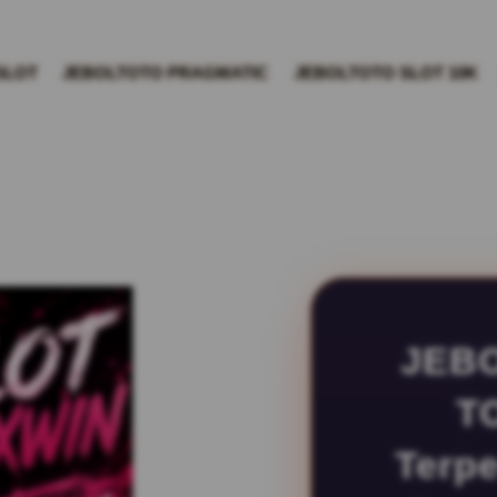
SLOT
JEBOLTOTO PRAGMATIC
JEBOLTOTO SLOT 10K
JEBO
T
Terp