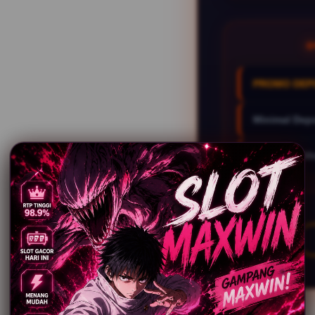
PROMO DEPO
Minimal Depo
Minimal Wit