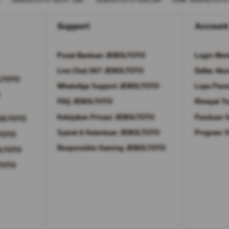
Support
Account
Pusat Bantuan JEBOLTOTO
Login Me
Live Chat 24/7 JEBOLTOTO
Daftar Ak
OLTOTO
WhatsApp Support JEBOLTOTO
Lupa Pas
k
FAQ JEBOLTOTO
Riwayat T
Kebijakan Privasi JEBOLTOTO
Panduan V
BOLTOTO
Syarat & Ketentuan JEBOLTOTO
Program 
LTOTO
Responsible Gaming JEBOLTOTO
OLTOTO
LTOTO