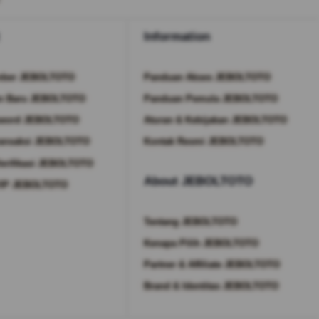
Information
mber JEBOLTOTO
Panduan Akses JEBOLTOTO
un Baru JEBOLTOTO
Panduan Pemula JEBOLTOTO
sword JEBOLTOTO
Aturan & Kebijakan JEBOLTOTO
ransaksi JEBOLTOTO
Kontak Resmi JEBOLTOTO
erifikasi JEBOLTOTO
About JEBOLTOTO
VIP JEBOLTOTO
Tentang JEBOLTOTO
Kenapa Pilih JEBOLTOTO
Partner & Affiliate JEBOLTOTO
Brand & Identitas JEBOLTOTO