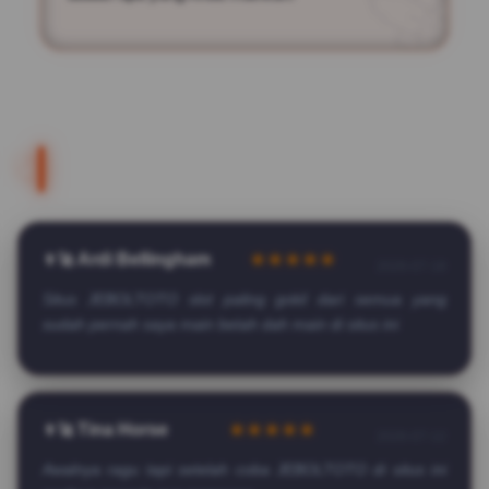
ULASAN TERBARU KOMUNITAS
JEBOLTOTO
Ardi Bellingham
★★★★★
2026-07-18
Situs JEBOLTOTO slot paling gokil dari semua yang
sudah pernah saya main betah dah main di situs ini
Tina Horse
★★★★★
2026-07-12
Awalnya ragu tapi setelah coba JEBOLTOTO di situs ini