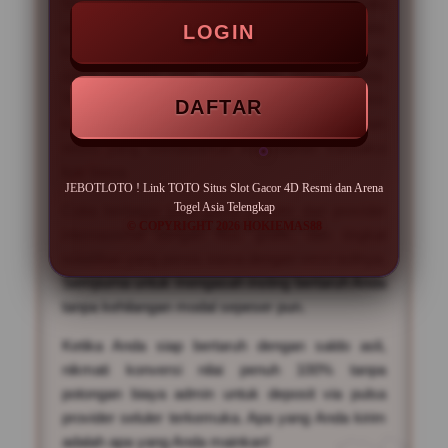
SLOT DEMO hadir sebagai solusi cerdas satu
atap untuk Anda! Kami menyediakan akses gratis
LOGIN
ke ribuan simulator mesin slot online terlengkap
untuk menguji pola, ritme, dan strategi Anda.
Tidak hanya sebagai tempat latihan, platform
DAFTAR
kami juga terintegrasi dengan gerbang taruhan
resmi yang menawarkan kemudahan transaksi
luar biasa.
JEBOTLOTO ! Link TOTO Situs Slot Gacor 4D Resmi dan Arena
Togel Asia Telengkap
Coba berbagai judul game populer dari provider
© COPYRIGHT 2026 HOKIEMAS88
internasional dengan fitur, grafik, dan tingkat
volatilitas yang persis sama dengan versi aslinya.
Sempurna untuk mengasah insting bertaruh Anda
tanpa kehilangan modal sepeser pun.
Ketika Anda siap bertaruh dengan saldo asli,
nikmati konversi nilai penuh 100% tanpa
potongan biaya admin untuk deposit via pulsa
provider seluler terkemuka. Apa yang Anda kirim
adalah apa yang Anda mainkan!