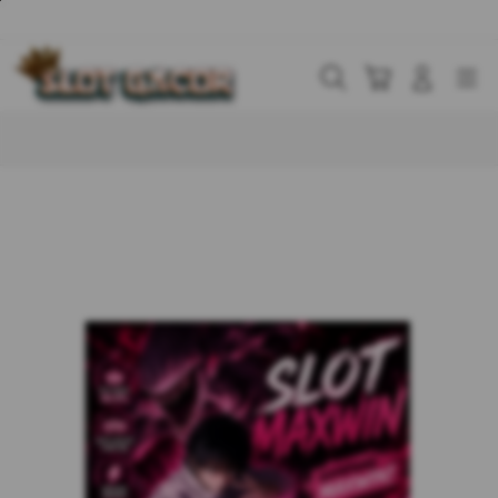
Skip
to
content
Cari
Troli
Login
Navigation
Buka Info Lebih Lanjut