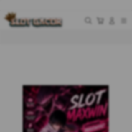
Skip
to
content
Cari
Troli
Login
Navigation
Buka Info Lebih Lanjut