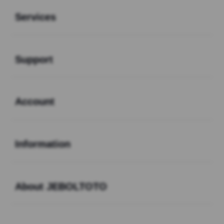
Buka
Services
Buka
Support
Buka
Account
Buka
Information
Buka
About JEBOLTOTO