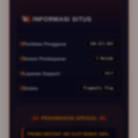
INFORMASI SITUS
Penilaian Pengguna
100.023.003
Sistem Pembayaran
5 Metode
Layanan Support
24/7
Sistem
Pragmatic Play
PENAWARAN SPESIAL
PROMO DEPOSIT 10K SLOT BONUS 100%