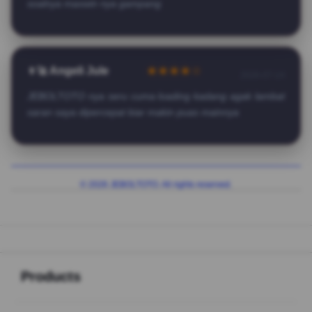
soalnya maxwin nya gampang
Angeli Jule
★★★★☆
2026-07-14
JEBOLTOTO nya seru cuma loading kadang agak lambat
saran saya dipercepat biar makin puas mainnya
© 2026 JEBOLTOTO. All rights reserved.
Buka
Footer Navigation
Products