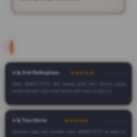
ULASAN TERBARU KOMUNITAS
JEBOLTOTO
Ardi Bellingham
★★★★★
2026-07-18
Situs JEBOLTOTO slot paling gokil dari semua yang
sudah pernah saya main betah dah main di situs ini
Tina Horse
★★★★★
2026-07-12
Awalnya ragu tapi setelah coba JEBOLTOTO di situs ini