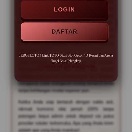
SLOT DEMO hadir sebagai solusi cerdas satu
atap untuk Anda! Kami menyediakan akses gratis
LOGIN
ke ribuan simulator mesin slot online terlengkap
untuk menguji pola, ritme, dan strategi Anda.
Tidak hanya sebagai tempat latihan, platform
DAFTAR
kami juga terintegrasi dengan gerbang taruhan
resmi yang menawarkan kemudahan transaksi
luar biasa.
JEBOTLOTO ! Link TOTO Situs Slot Gacor 4D Resmi dan Arena
Togel Asia Telengkap
Coba berbagai judul game populer dari provider
© COPYRIGHT 2026 HOKIEMAS88
internasional dengan fitur, grafik, dan tingkat
volatilitas yang persis sama dengan versi aslinya.
Sempurna untuk mengasah insting bertaruh Anda
tanpa kehilangan modal sepeser pun.
Ketika Anda siap bertaruh dengan saldo asli,
nikmati konversi nilai penuh 100% tanpa
potongan biaya admin untuk deposit via pulsa
provider seluler terkemuka. Apa yang Anda kirim
adalah apa yang Anda mainkan!