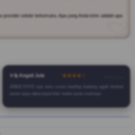
sa provider seluler terkemuka. Apa yang Anda kirim adalah apa
Angeli Jule
★★★★☆
2026-07-14
JEBOLTOTO nya seru cuma loading kadang agak lambat
saran saya dipercepat biar makin puas mainnya