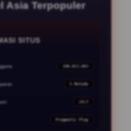
l Asia Terpopuler
MASI SITUS
ngguna
100.023.003
ayaran
5 Metode
ort
24/7
Pragmatic Play