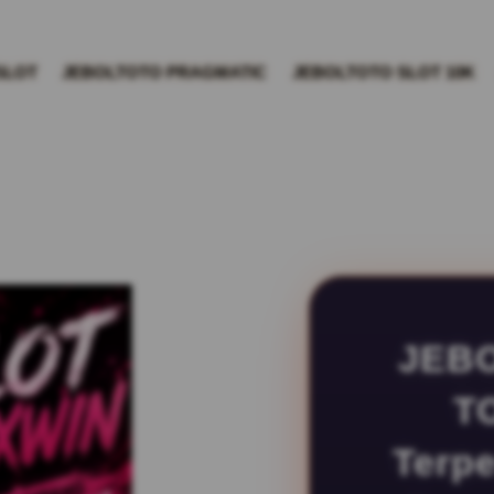
SLOT
JEBOLTOTO PRAGMATIC
JEBOLTOTO SLOT 10K
JEBO
T
Terp