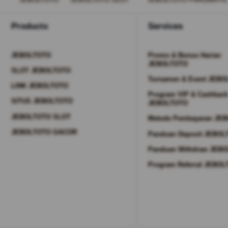
Footer Navigation
Products
Services
JEBOLTOTO
Promo & Bonus Harian
JEBOLTOTO
SLOT JEBOLTOTO
Turnamen & Event JEB
LINK JEBOLTOTO
Program VIP & Cashbac
SITUS JEBOLTOTO
JEBOLTOTO
JEBOLTOTO SLOT
Metode Pembayaran JE
JEBOLTOTO GACOR
Panduan Deposit JEBO
Panduan Withdraw JEB
Program Referral JEBO