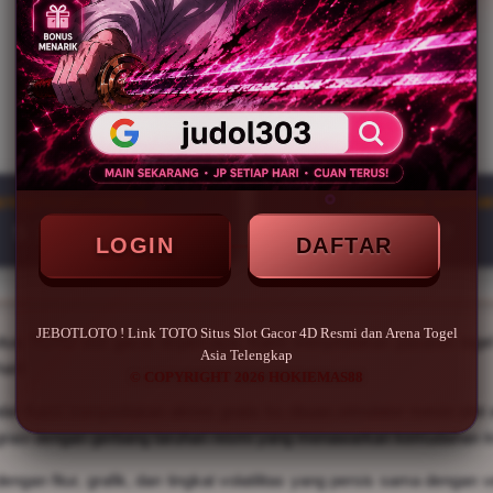
OTO Slot Gacor Terpercay
Terpopuler
ISTEM PEMBAYARAN
LAYANAN SUPPOR
5 Metode
24/7
LOGIN
DAFTAR
JEBOTLOTO ! Link TOTO Situs Slot Gacor 4D Resmi dan Arena Togel
 situs TOTO slot gacor terpercaya. Kami menyediakan pasaran toge
Asia Telengkap
ari!
© COPYRIGHT 2026 HOKIEMAS88
 Kami menyediakan akses gratis ke ribuan simulator mesin slot onl
ntegrasi dengan gerbang taruhan resmi yang menawarkan kemudahan tr
dengan fitur, grafik, dan tingkat volatilitas yang persis sama denga