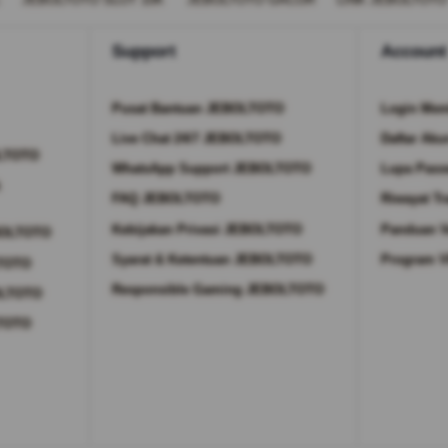
Support
Account
Pusat Bantuan JEBOLTOTO
Login Me
Live Chat 24/7 JEBOLTOTO
Daftar Ak
OLTOTO
WhatsApp Support JEBOLTOTO
Lupa Pas
k
FAQ JEBOLTOTO
Riwayat T
Kebijakan Privasi JEBOLTOTO
Panduan V
BOLTOTO
Syarat & Ketentuan JEBOLTOTO
Program 
LTOTO
Responsible Gaming JEBOLTOTO
OLTOTO
LTOTO