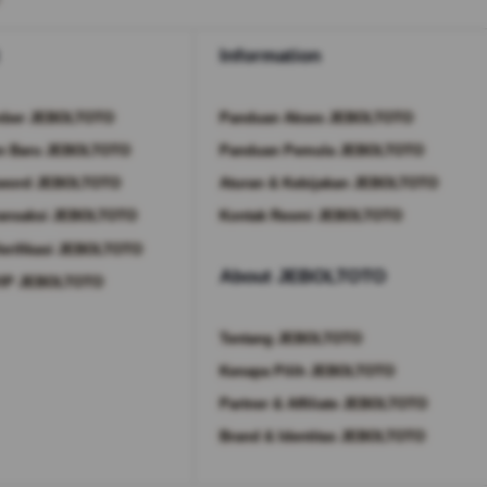
Information
mber JEBOLTOTO
Panduan Akses JEBOLTOTO
un Baru JEBOLTOTO
Panduan Pemula JEBOLTOTO
sword JEBOLTOTO
Aturan & Kebijakan JEBOLTOTO
ransaksi JEBOLTOTO
Kontak Resmi JEBOLTOTO
erifikasi JEBOLTOTO
About JEBOLTOTO
VIP JEBOLTOTO
Tentang JEBOLTOTO
Kenapa Pilih JEBOLTOTO
Partner & Affiliate JEBOLTOTO
Brand & Identitas JEBOLTOTO