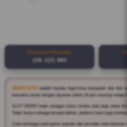
Layer Popup Close
JEBOLTOTO: Link Situ T
PENILAIAN PENGGUNA
S
120.123.003
JEBOLTOTO
adalah bandar togel Asia terpopuler dan link
transaksi aman dengan layanan online 24 jam nonstop setiap h
SLOT DEMO hadir sebagai solusi cerdas satu atap untuk Anda!
Tidak hanya sebagai tempat latihan, platform kami juga teri
Coba berbagai judul game populer dari provider internasional 