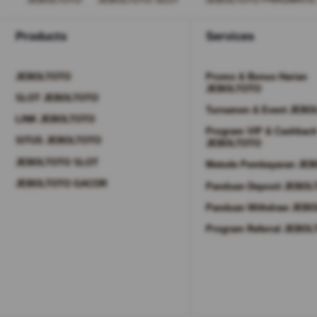
Footer Navigation
Products
Services
JEBOLTOTO
Promo & Bonus Harian
JEBOLTOTO
SLOT JEBOLTOTO
Turnamen & Event JEB
LINK JEBOLTOTO
Program VIP & Cashbac
SITUS JEBOLTOTO
JEBOLTOTO
JEBOLTOTO SLOT
Metode Pembayaran JE
JEBOLTOTO GACOR
Panduan Deposit JEBO
Panduan Withdraw JEB
Program Referral JEBO