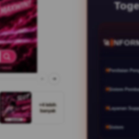
Toge
INFOR
Penilaian Pe
Sebelumnya
Berikutnya
Sistem Pemb
+4 lebih
Layanan Supp
banyak
Sistem