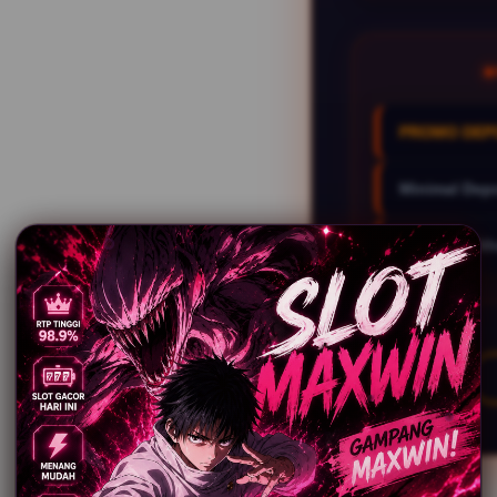
PROMO DEPO
Minimal Depo
Minimal Wit