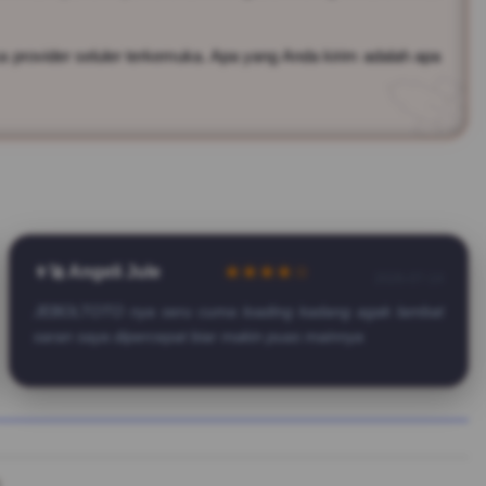
sa provider seluler terkemuka. Apa yang Anda kirim adalah apa
Angeli Jule
★★★★☆
2026-07-14
JEBOLTOTO nya seru cuma loading kadang agak lambat
saran saya dipercepat biar makin puas mainnya