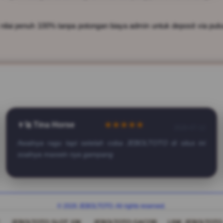
i nilai penuh 100% tanpa potongan biaya admin untuk deposit via pul
JEBOLTOTO
Tina Horse
★★★★★
2026-07-12
Awalnya ragu tapi setelah coba JEBOLTOTO di situs ini
soalnya maxwin nya gampang
© 2026 JEBOLTOTO. All rights reserved.
C
JEBOLTOTO SLOT 10K
JEBOLTOTO GACOR
LINK JEBOLTOTO