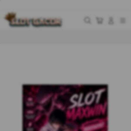
Skip
to
content
Cari
Troli
Login
Navigation
Buka Info Lebih Lanjut