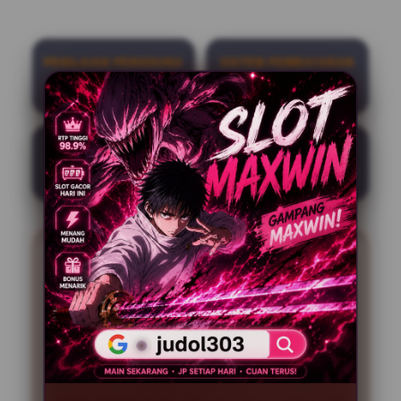
PENILAIAN PENGGUNA
SISTEM PEMBAYARAN
120.123.003
5 Metode
LAYANAN SUPPORT
SISTEM
24/7
Pragmatic Play
JEBOLTOTO
adalah bandar togel Asia terpopuler
dan link situs TOTO slot gacor terpercaya. Kami
menyediakan pasaran togel resmi terlengkap,
game slot online gampang menang, serta
transaksi aman dengan layanan online 24 jam
nonstop setiap hari!