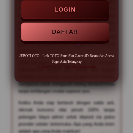
SLOT DEMO hadir sebagai solusi cerdas satu
atap untuk Anda! Kami menyediakan akses gratis
LOGIN
ke ribuan simulator mesin slot online terlengkap
untuk menguji pola, ritme, dan strategi Anda.
Tidak hanya sebagai tempat latihan, platform
DAFTAR
kami juga terintegrasi dengan gerbang taruhan
resmi yang menawarkan kemudahan transaksi
luar biasa.
JEBOTLOTO ! Link TOTO Situs Slot Gacor 4D Resmi dan Arena
Togel Asia Telengkap
Coba berbagai judul game populer dari provider
© COPYRIGHT 2026 HOKIEMAS88
internasional dengan fitur, grafik, dan tingkat
volatilitas yang persis sama dengan versi aslinya.
Sempurna untuk mengasah insting bertaruh Anda
tanpa kehilangan modal sepeser pun.
Ketika Anda siap bertaruh dengan saldo asli,
nikmati konversi nilai penuh 100% tanpa
potongan biaya admin untuk deposit via pulsa
provider seluler terkemuka. Apa yang Anda kirim
adalah apa yang Anda mainkan!