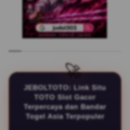
JEBOLTOTO: Link Situ
TOTO Slot Gacor
Terpercaya dan Bandar
Togel Asia Terpopuler