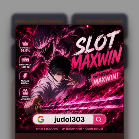
PENILAIAN PENGGUNA
SISTEM PEMBAYARAN
120.123.003
5 Metode
LAYANAN SUPPORT
SISTEM
24/7
Pragmatic Play
JEBOLTOTO
adalah bandar togel Asia terpopuler
dan link situs TOTO slot gacor terpercaya. Kami
menyediakan pasaran togel resmi terlengkap,
game slot online gampang menang, serta
transaksi aman dengan layanan online 24 jam
nonstop setiap hari!