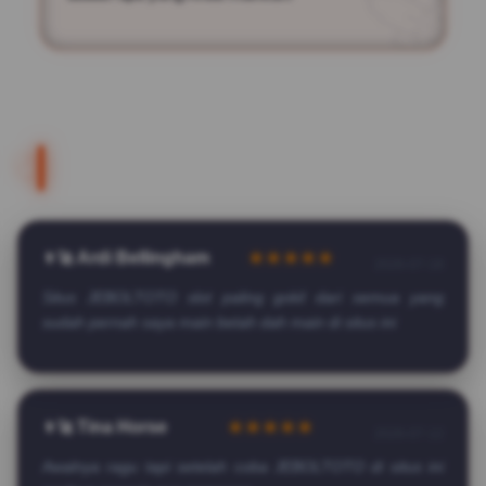
ULASAN TERBARU KOMUNITAS
JEBOLTOTO
Ardi Bellingham
★★★★★
2026-07-18
Situs JEBOLTOTO slot paling gokil dari semua yang
sudah pernah saya main betah dah main di situs ini
Tina Horse
★★★★★
2026-07-12
Awalnya ragu tapi setelah coba JEBOLTOTO di situs ini