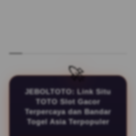
JEBOLTOTO: Link Situ
TOTO Slot Gacor
Terpercaya dan Bandar
Togel Asia Terpopuler