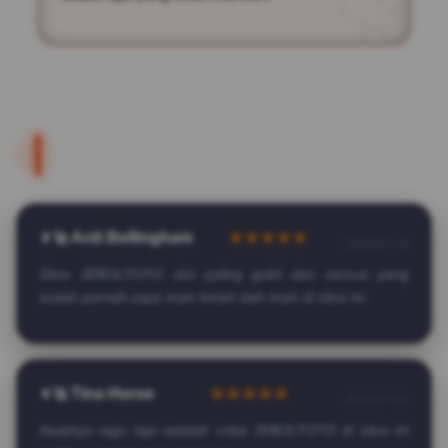
ULASAN TERBARU KOMUNITAS
JEBOLTOTO
Ardi Bellingham
★★★★★
2026-07-18
Situs JEBOLTOTO slot paling gokil dari semua yang
sudah pernah saya main betah dah main di situs ini
Tina Horse
★★★★★
2026-07-12
Awalnya ragu tapi setelah coba JEBOLTOTO di situs ini