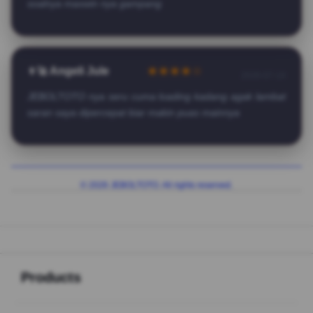
soalnya maxwin nya gampang
Angeli Jule
★★★★☆
2026-07-14
JEBOLTOTO nya seru cuma loading kadang agak lambat
saran saya dipercepat biar makin puas mainnya
© 2026 JEBOLTOTO. All rights reserved.
Buka
Footer Navigation
Products