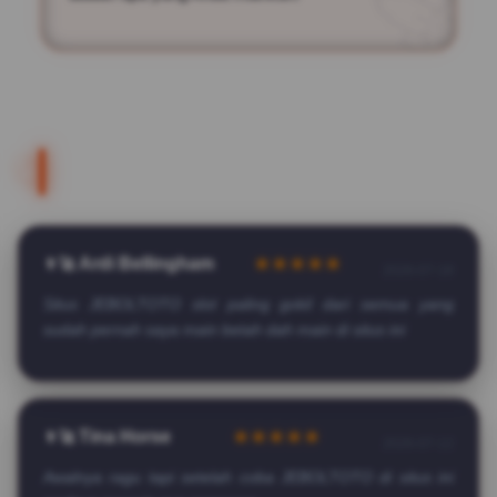
ULASAN TERBARU KOMUNITAS
JEBOLTOTO
Ardi Bellingham
★★★★★
2026-07-18
Situs JEBOLTOTO slot paling gokil dari semua yang
sudah pernah saya main betah dah main di situs ini
Tina Horse
★★★★★
2026-07-12
Awalnya ragu tapi setelah coba JEBOLTOTO di situs ini