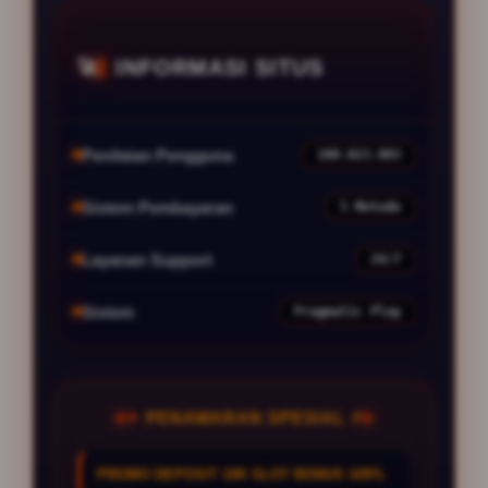
INFORMASI SITUS
Penilaian Pengguna
100.023.003
Sistem Pembayaran
5 Metode
Layanan Support
24/7
Sistem
Pragmatic Play
PENAWARAN SPESIAL
PROMO DEPOSIT 10K SLOT BONUS 100%