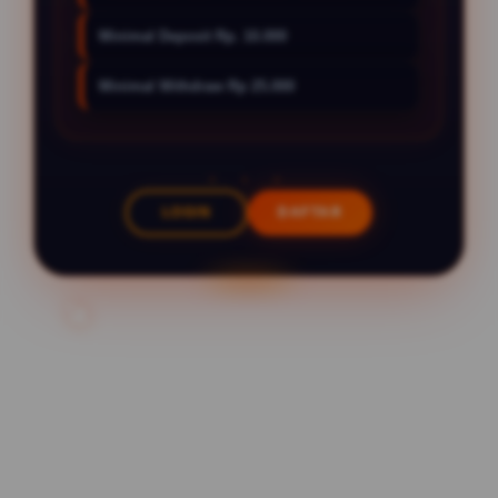
Minimal Deposit Rp. 10.000
Minimal Withdraw Rp 25.000
LOGIN
DAFTAR
Layer Popup Close
JEBOLTOTO: Link Situ
TOTO Slot Gacor Terpercaya
dan Bandar Togel Asia
Terpopuler