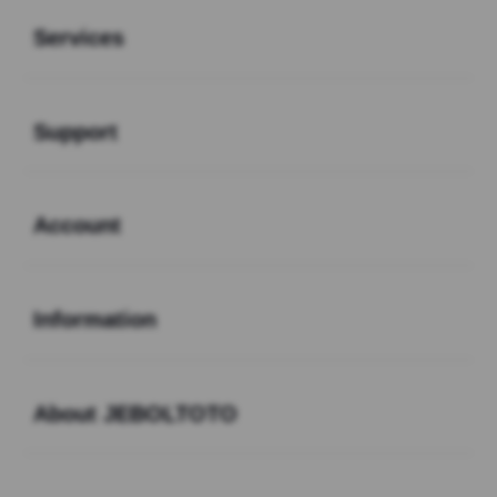
Buka
Services
Buka
Support
Buka
Account
Buka
Information
Buka
About JEBOLTOTO