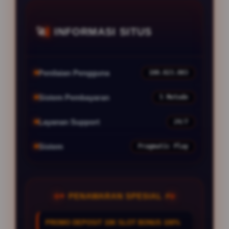
INFORMASI SITUS
Penilaian Pengguna
100.023.003
Sistem Pembayaran
5 Metode
Layanan Support
24/7
Sistem
Pragmatic Play
PENAWARAN SPESIAL
PROMO DEPOSIT 10K SLOT BONUS 100%