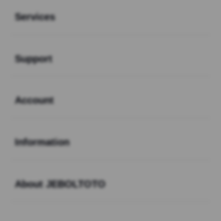
Buka
Services
Buka
Support
Buka
Account
Buka
Information
Buka
About JEBOLTOTO