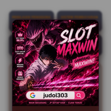
PENILAIAN PENGGUNA
SISTEM PEMBAYARAN
120.123.003
5 Metode
LAYANAN SUPPORT
SISTEM
24/7
Pragmatic Play
JEBOLTOTO
adalah bandar togel Asia terpopuler
dan link situs TOTO slot gacor terpercaya. Kami
menyediakan pasaran togel resmi terlengkap,
game slot online gampang menang, serta
transaksi aman dengan layanan online 24 jam
nonstop setiap hari!