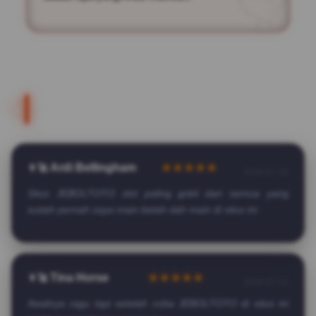
ULASAN TERBARU KOMUNITAS
JEBOLTOTO
Ardi Bellingham
★★★★★
2026-07-18
Situs JEBOLTOTO slot paling gokil dari semua yang
sudah pernah saya main betah dah main di situs ini
Tina Horse
★★★★★
2026-07-12
Awalnya ragu tapi setelah coba JEBOLTOTO di situs ini