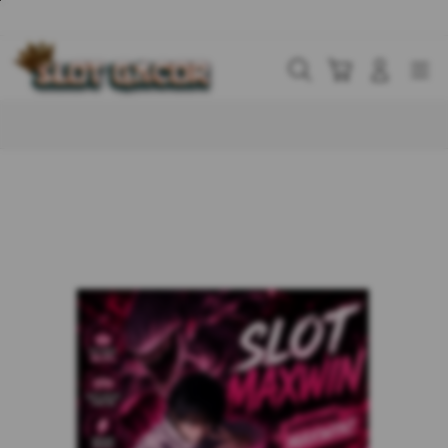
Skip
to
content
Cari
Troli
Login
Navigation
Buka Info Lebih Lanjut