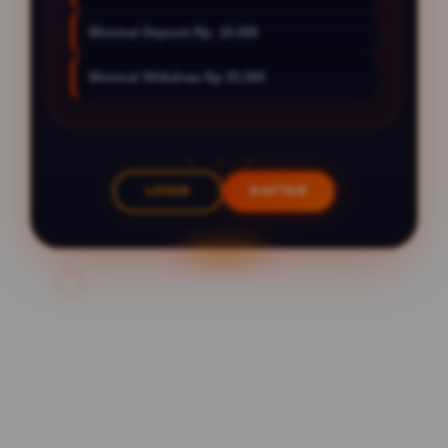
Minimal Deposit Rp. 10.000
Minimal Withdraw Rp 25.000
LOGIN
DAFTAR
Layer Popup Close
JEBOLTOTO: Link Situ
TOTO Slot Gacor Terpercaya
dan Bandar Togel Asia
Terpopuler