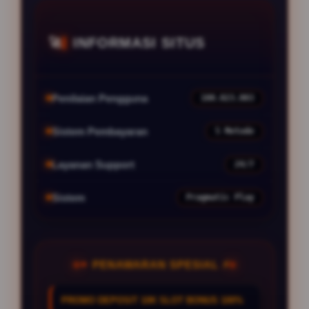
INFORMASI SITUS
Penilaian Pengguna
100.023.003
Sistem Pembayaran
5 Metode
Layanan Support
24/7
Sistem
Pragmatic Play
PENAWARAN SPESIAL
PROMO DEPOSIT 10K SLOT BONUS 100%