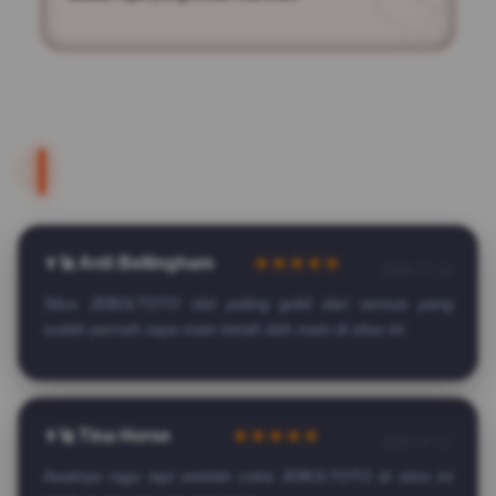
ULASAN TERBARU KOMUNITAS
JEBOLTOTO
Ardi Bellingham
★★★★★
2026-07-18
Situs JEBOLTOTO slot paling gokil dari semua yang
sudah pernah saya main betah dah main di situs ini
Tina Horse
★★★★★
2026-07-12
Awalnya ragu tapi setelah coba JEBOLTOTO di situs ini