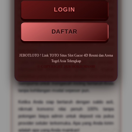
SLOT DEMO hadir sebagai solusi cerdas satu
atap untuk Anda! Kami menyediakan akses gratis
LOGIN
ke ribuan simulator mesin slot online terlengkap
untuk menguji pola, ritme, dan strategi Anda.
Tidak hanya sebagai tempat latihan, platform
DAFTAR
kami juga terintegrasi dengan gerbang taruhan
resmi yang menawarkan kemudahan transaksi
luar biasa.
JEBOTLOTO ! Link TOTO Situs Slot Gacor 4D Resmi dan Arena
Togel Asia Telengkap
Coba berbagai judul game populer dari provider
© COPYRIGHT 2026 HOKIEMAS88
internasional dengan fitur, grafik, dan tingkat
volatilitas yang persis sama dengan versi aslinya.
Sempurna untuk mengasah insting bertaruh Anda
tanpa kehilangan modal sepeser pun.
Ketika Anda siap bertaruh dengan saldo asli,
nikmati konversi nilai penuh 100% tanpa
potongan biaya admin untuk deposit via pulsa
provider seluler terkemuka. Apa yang Anda kirim
adalah apa yang Anda mainkan!