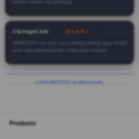
soalnya maxwin nya gampang
Angeli Jule
★★★★☆
2026-07-14
JEBOLTOTO nya seru cuma loading kadang agak lambat
saran saya dipercepat biar makin puas mainnya
© 2026 JEBOLTOTO. All rights reserved.
Buka
Footer Navigation
Products