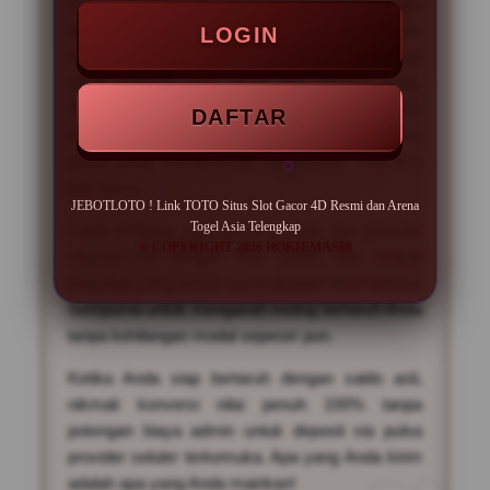
SLOT DEMO hadir sebagai solusi cerdas satu
atap untuk Anda! Kami menyediakan akses gratis
LOGIN
ke ribuan simulator mesin slot online terlengkap
untuk menguji pola, ritme, dan strategi Anda.
Tidak hanya sebagai tempat latihan, platform
DAFTAR
kami juga terintegrasi dengan gerbang taruhan
resmi yang menawarkan kemudahan transaksi
luar biasa.
JEBOTLOTO ! Link TOTO Situs Slot Gacor 4D Resmi dan Arena
Togel Asia Telengkap
Coba berbagai judul game populer dari provider
© COPYRIGHT 2026 HOKIEMAS88
internasional dengan fitur, grafik, dan tingkat
volatilitas yang persis sama dengan versi aslinya.
Sempurna untuk mengasah insting bertaruh Anda
tanpa kehilangan modal sepeser pun.
Ketika Anda siap bertaruh dengan saldo asli,
nikmati konversi nilai penuh 100% tanpa
potongan biaya admin untuk deposit via pulsa
provider seluler terkemuka. Apa yang Anda kirim
adalah apa yang Anda mainkan!