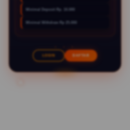
Minimal Deposit Rp. 10.000
Minimal Withdraw Rp 25.000
LOGIN
DAFTAR
Layer Popup Close
JEBOLTOTO: Link Situ
TOTO Slot Gacor Terpercaya
dan Bandar Togel Asia
Terpopuler