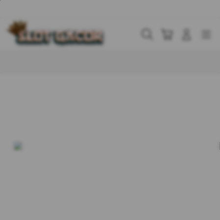
Skip
to
content
Cari
Troli
Login
Navigation
Buka Info Lebih Lanjut