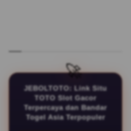
JEBOLTOTO: Link Situ
TOTO Slot Gacor
Terpercaya dan Bandar
Togel Asia Terpopuler