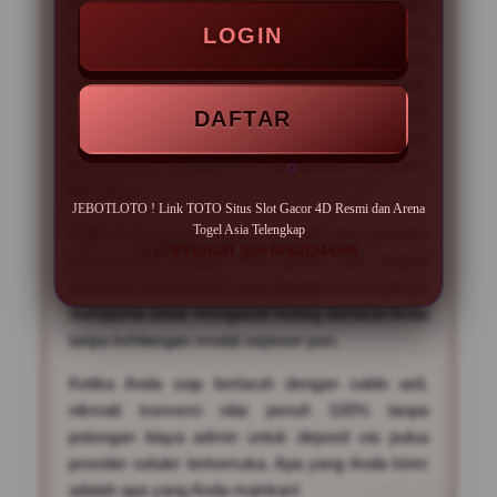
SLOT DEMO hadir sebagai solusi cerdas satu
atap untuk Anda! Kami menyediakan akses gratis
LOGIN
ke ribuan simulator mesin slot online terlengkap
untuk menguji pola, ritme, dan strategi Anda.
Tidak hanya sebagai tempat latihan, platform
DAFTAR
kami juga terintegrasi dengan gerbang taruhan
resmi yang menawarkan kemudahan transaksi
luar biasa.
JEBOTLOTO ! Link TOTO Situs Slot Gacor 4D Resmi dan Arena
Togel Asia Telengkap
Coba berbagai judul game populer dari provider
© COPYRIGHT 2026 HOKIEMAS88
internasional dengan fitur, grafik, dan tingkat
volatilitas yang persis sama dengan versi aslinya.
Sempurna untuk mengasah insting bertaruh Anda
tanpa kehilangan modal sepeser pun.
Ketika Anda siap bertaruh dengan saldo asli,
nikmati konversi nilai penuh 100% tanpa
potongan biaya admin untuk deposit via pulsa
provider seluler terkemuka. Apa yang Anda kirim
adalah apa yang Anda mainkan!