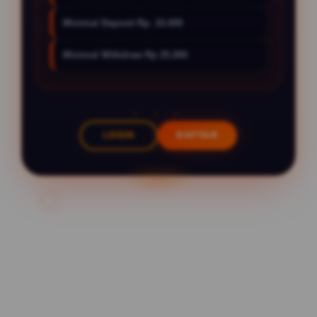
Minimal Deposit Rp. 10.000
Minimal Withdraw Rp 25.000
LOGIN
DAFTAR
Layer Popup Close
JEBOLTOTO: Link Situ
TOTO Slot Gacor Terpercaya
dan Bandar Togel Asia
Terpopuler