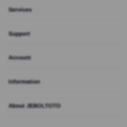
Buka
Services
Buka
Support
Buka
Account
Buka
Information
Buka
About JEBOLTOTO