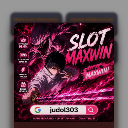
PENILAIAN PENGGUNA
SISTEM PEMBAYARAN
120.123.003
5 Metode
LAYANAN SUPPORT
SISTEM
24/7
Pragmatic Play
JEBOLTOTO
adalah bandar togel Asia terpopuler
dan link situs TOTO slot gacor terpercaya. Kami
menyediakan pasaran togel resmi terlengkap,
game slot online gampang menang, serta
transaksi aman dengan layanan online 24 jam
nonstop setiap hari!