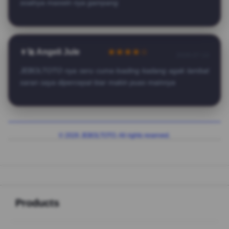
soalnya maxwin nya gampang
Angeli Jule
★★★★☆
2026-07-14
JEBOLTOTO nya seru cuma loading kadang agak lambat
saran saya dipercepat biar makin puas mainnya
© 2026 JEBOLTOTO. All rights reserved.
Buka
Footer Navigation
Products