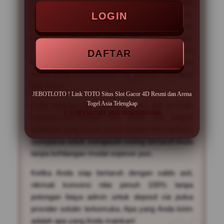
SLOT DEMO hadir sebagai solusi cerdas satu
atap untuk Anda! Kami menyediakan akses gratis
LOGIN
ke ribuan simulator mesin slot online terlengkap
untuk menguji pola, ritme, dan strategi Anda.
Tidak hanya sebagai tempat latihan, platform
DAFTAR
kami juga terintegrasi dengan gerbang taruhan
resmi yang menawarkan kemudahan transaksi
luar biasa.
JEBOTLOTO ! Link TOTO Situs Slot Gacor 4D Resmi dan Arena
Togel Asia Telengkap
Coba berbagai judul game populer dari provider
© COPYRIGHT 2026 HOKIEMAS88
internasional dengan fitur, grafik, dan tingkat
volatilitas yang persis sama dengan versi aslinya.
Sempurna untuk mengasah insting bertaruh Anda
tanpa kehilangan modal sepeser pun.
Ketika Anda siap bertaruh dengan saldo asli,
nikmati konversi nilai penuh 100% tanpa
potongan biaya admin untuk deposit via pulsa
provider seluler terkemuka. Apa yang Anda kirim
adalah apa yang Anda mainkan!