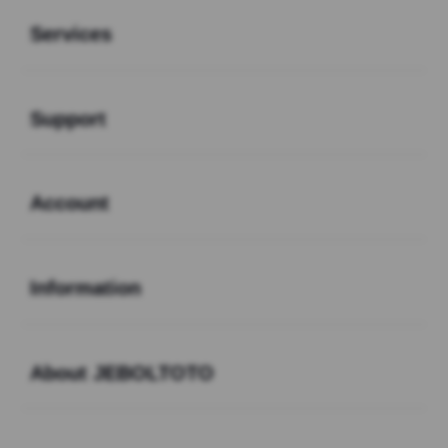
Buka
Services
Buka
Support
Buka
Account
Buka
Information
Buka
About JEBOLTOTO