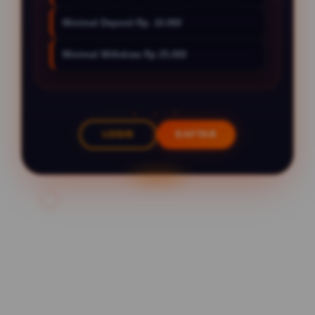
Minimal Deposit Rp. 10.000
Minimal Withdraw Rp 25.000
LOGIN
DAFTAR
Layer Popup Close
JEBOLTOTO: Link Situ
TOTO Slot Gacor Terpercaya
dan Bandar Togel Asia
Terpopuler