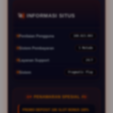
INFORMASI SITUS
Penilaian Pengguna
100.023.003
Sistem Pembayaran
5 Metode
Layanan Support
24/7
Sistem
Pragmatic Play
PENAWARAN SPESIAL
PROMO DEPOSIT 10K SLOT BONUS 100%