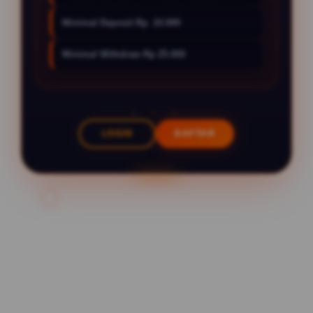
Minimal Deposit Rp. 10.000
Minimal Withdraw Rp 25.000
LOGIN
DAFTAR
Layer Popup Close
JEBOLTOTO: Link Situ
TOTO Slot Gacor Terpercaya
dan Bandar Togel Asia
Terpopuler