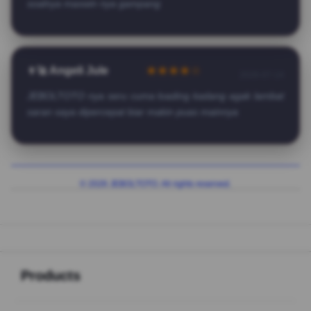
soalnya maxwin nya gampang
Angeli Jule
★★★★☆
2026-07-14
JEBOLTOTO nya seru cuma loading kadang agak lambat
saran saya dipercepat biar makin puas mainnya
© 2026 JEBOLTOTO. All rights reserved.
Buka
Footer Navigation
Products