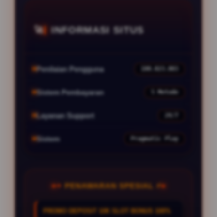
INFORMASI SITUS
Penilaian Pengguna
100.023.003
Sistem Pembayaran
5 Metode
Layanan Support
24/7
Sistem
Pragmatic Play
PENAWARAN SPESIAL
PROMO DEPOSIT 10K SLOT BONUS 100%