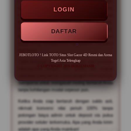
SLOT DEMO hadir sebagai solusi cerdas satu
atap untuk Anda! Kami menyediakan akses gratis
LOGIN
ke ribuan simulator mesin slot online terlengkap
untuk menguji pola, ritme, dan strategi Anda.
Tidak hanya sebagai tempat latihan, platform
DAFTAR
kami juga terintegrasi dengan gerbang taruhan
resmi yang menawarkan kemudahan transaksi
luar biasa.
JEBOTLOTO ! Link TOTO Situs Slot Gacor 4D Resmi dan Arena
Togel Asia Telengkap
Coba berbagai judul game populer dari provider
© COPYRIGHT 2026 HOKIEMAS88
internasional dengan fitur, grafik, dan tingkat
volatilitas yang persis sama dengan versi aslinya.
Sempurna untuk mengasah insting bertaruh Anda
tanpa kehilangan modal sepeser pun.
Ketika Anda siap bertaruh dengan saldo asli,
nikmati konversi nilai penuh 100% tanpa
potongan biaya admin untuk deposit via pulsa
provider seluler terkemuka. Apa yang Anda kirim
adalah apa yang Anda mainkan!