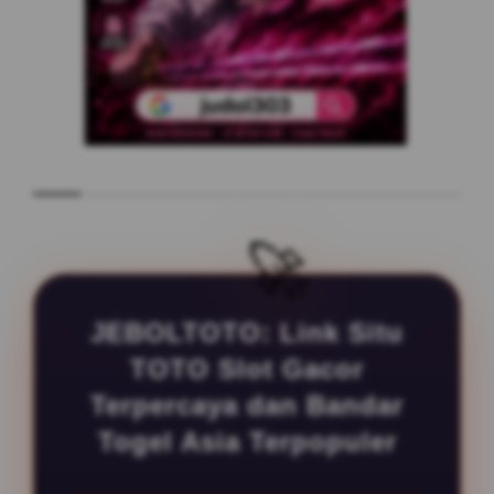
JEBOLTOTO: Link Situ
TOTO Slot Gacor
Terpercaya dan Bandar
Togel Asia Terpopuler