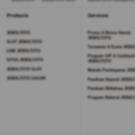
Footer Navigation
Products
Services
JEBOLTOTO
Promo & Bonus Harian
JEBOLTOTO
SLOT JEBOLTOTO
Turnamen & Event JEB
LINK JEBOLTOTO
Program VIP & Cashbac
SITUS JEBOLTOTO
JEBOLTOTO
JEBOLTOTO SLOT
Metode Pembayaran JE
JEBOLTOTO GACOR
Panduan Deposit JEBO
Panduan Withdraw JEB
Program Referral JEBO