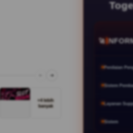
Toge
INFOR
Penilaian Pe
Sebelumnya
Berikutnya
Sistem Pemb
+4 lebih
Layanan Supp
banyak
Sistem