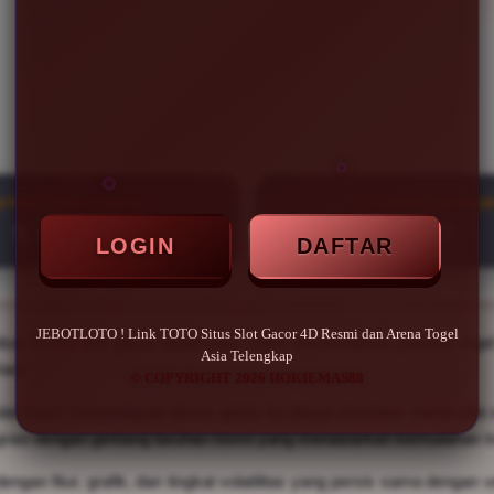
OTO Slot Gacor Terpercay
Terpopuler
ISTEM PEMBAYARAN
LAYANAN SUPPOR
5 Metode
24/7
LOGIN
DAFTAR
JEBOTLOTO ! Link TOTO Situs Slot Gacor 4D Resmi dan Arena Togel
 situs TOTO slot gacor terpercaya. Kami menyediakan pasaran toge
Asia Telengkap
ari!
© COPYRIGHT 2026 HOKIEMAS88
 Kami menyediakan akses gratis ke ribuan simulator mesin slot onl
ntegrasi dengan gerbang taruhan resmi yang menawarkan kemudahan tr
dengan fitur, grafik, dan tingkat volatilitas yang persis sama denga