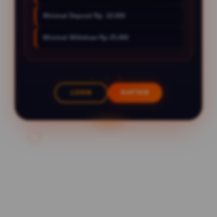
Minimal Deposit Rp. 10.000
Minimal Withdraw Rp 25.000
LOGIN
DAFTAR
Layer Popup Close
JEBOLTOTO: Link Situ
TOTO Slot Gacor Terpercaya
dan Bandar Togel Asia
Terpopuler