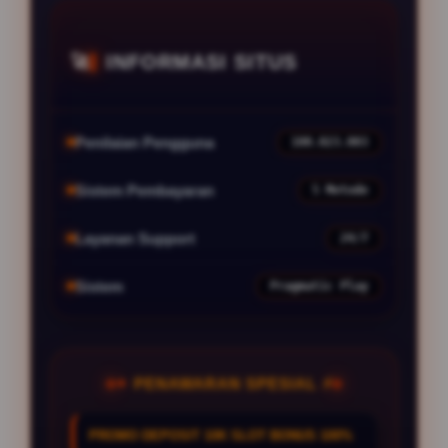
INFORMASI SITUS
Penilaian Pengguna
100.023.003
Sistem Pembayaran
5 Metode
Layanan Support
24/7
Sistem
Pragmatic Play
PENAWARAN SPESIAL
PROMO DEPOSIT 10K SLOT BONUS 100%