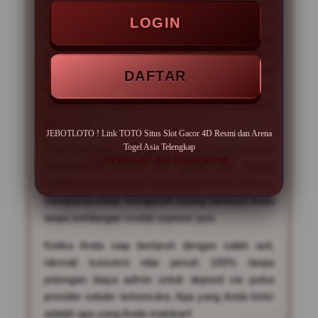
SLOT DEMO hadir sebagai solusi cerdas satu
atap untuk Anda! Kami menyediakan akses gratis
LOGIN
ke ribuan simulator mesin slot online terlengkap
untuk menguji pola, ritme, dan strategi Anda.
Tidak hanya sebagai tempat latihan, platform
DAFTAR
kami juga terintegrasi dengan gerbang taruhan
resmi yang menawarkan kemudahan transaksi
luar biasa.
JEBOTLOTO ! Link TOTO Situs Slot Gacor 4D Resmi dan Arena
Togel Asia Telengkap
Coba berbagai judul game populer dari provider
© COPYRIGHT 2026 HOKIEMAS88
internasional dengan fitur, grafik, dan tingkat
volatilitas yang persis sama dengan versi aslinya.
Sempurna untuk mengasah insting bertaruh Anda
tanpa kehilangan modal sepeser pun.
Ketika Anda siap bertaruh dengan saldo asli,
nikmati konversi nilai penuh 100% tanpa
potongan biaya admin untuk deposit via pulsa
provider seluler terkemuka. Apa yang Anda kirim
adalah apa yang Anda mainkan!