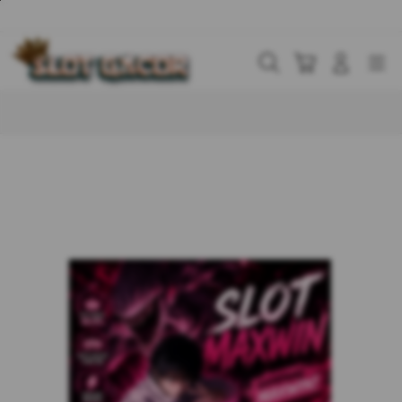
Skip
to
content
Cari
Troli
Login
Navigation
Buka Info Lebih Lanjut