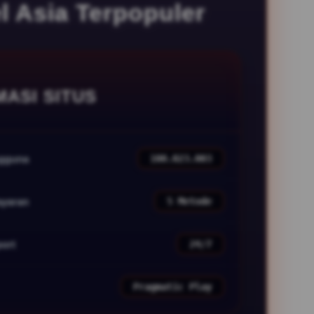
l Asia Terpopuler
MASI SITUS
ngguna
100.023.003
ayaran
5 Metode
ort
24/7
Pragmatic Play