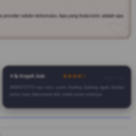
sa provider seluler terkemuka. Apa yang Anda kirim adalah apa
Angeli Jule
★★★★☆
2026-07-14
JEBOLTOTO nya seru cuma loading kadang agak lambat
saran saya dipercepat biar makin puas mainnya