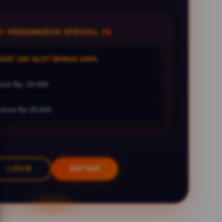
PENAWARAN SPESIAL
SIT 10K SLOT BONUS 100%
sit Rp. 10.000
hdraw Rp 25.000
LOGIN
DAFTAR