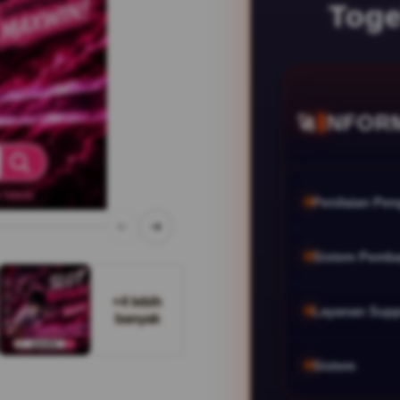
Toge
INFOR
Penilaian Pe
Sebelumnya
Berikutnya
Sistem Pemb
+4 lebih
Layanan Supp
banyak
Sistem