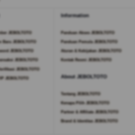
Information
mber JEBOLTOTO
Panduan Akses JEBOLTOTO
un Baru JEBOLTOTO
Panduan Pemula JEBOLTOTO
sword JEBOLTOTO
Aturan & Kebijakan JEBOLTOTO
ransaksi JEBOLTOTO
Kontak Resmi JEBOLTOTO
erifikasi JEBOLTOTO
About JEBOLTOTO
VIP JEBOLTOTO
Tentang JEBOLTOTO
Kenapa Pilih JEBOLTOTO
Partner & Affiliate JEBOLTOTO
Brand & Identitas JEBOLTOTO