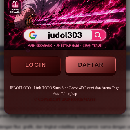
OTO Slot Gacor Terpercay
Terpopuler
ISTEM PEMBAYARAN
LAYANAN SUPPOR
5 Metode
24/7
LOGIN
DAFTAR
JEBOTLOTO ! Link TOTO Situs Slot Gacor 4D Resmi dan Arena Togel
 situs TOTO slot gacor terpercaya. Kami menyediakan pasaran toge
Asia Telengkap
ari!
© COPYRIGHT 2026 HOKIEMAS88
 Kami menyediakan akses gratis ke ribuan simulator mesin slot onl
ntegrasi dengan gerbang taruhan resmi yang menawarkan kemudahan tr
dengan fitur, grafik, dan tingkat volatilitas yang persis sama denga