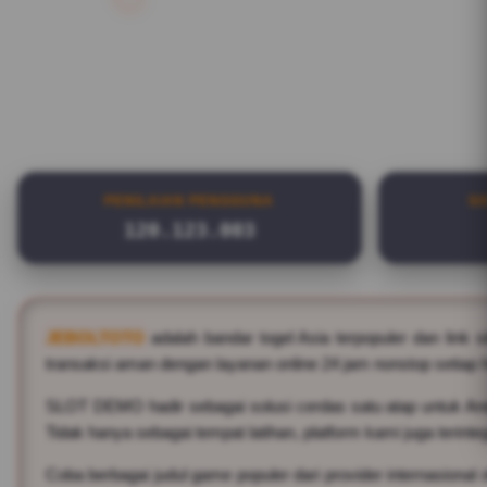
Layer Popup Close
JEBOLTOTO: Link Situ T
PENILAIAN PENGGUNA
S
120.123.003
JEBOLTOTO
adalah bandar togel Asia terpopuler dan link
transaksi aman dengan layanan online 24 jam nonstop setiap h
SLOT DEMO hadir sebagai solusi cerdas satu atap untuk Anda!
Tidak hanya sebagai tempat latihan, platform kami juga teri
Coba berbagai judul game populer dari provider internasional 