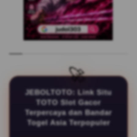
JEBOLTOTO: Link Situ
TOTO Slot Gacor
Terpercaya dan Bandar
Togel Asia Terpopuler