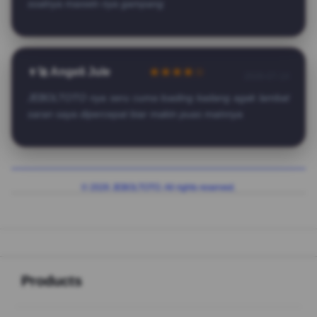
soalnya maxwin nya gampang
Angeli Jule
★★★★☆
2026-07-14
JEBOLTOTO nya seru cuma loading kadang agak lambat
saran saya dipercepat biar makin puas mainnya
© 2026 JEBOLTOTO. All rights reserved.
Buka
Footer Navigation
Products