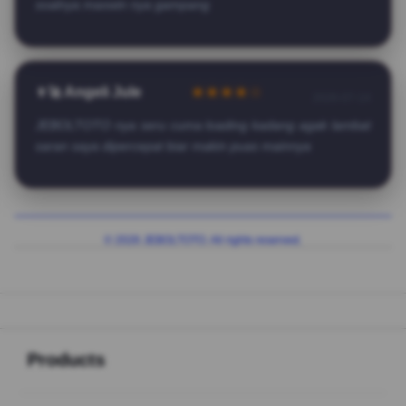
soalnya maxwin nya gampang
Angeli Jule
★★★★☆
2026-07-14
JEBOLTOTO nya seru cuma loading kadang agak lambat
saran saya dipercepat biar makin puas mainnya
© 2026 JEBOLTOTO. All rights reserved.
Buka
Footer Navigation
Products