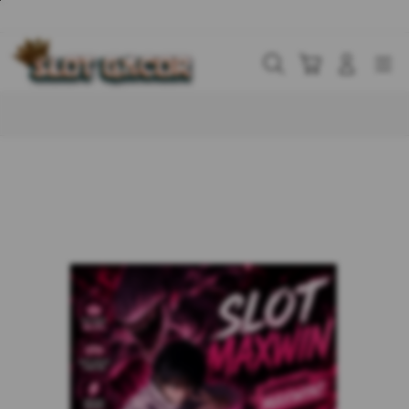
Skip
to
content
Cari
Troli
Login
Navigation
Buka Info Lebih Lanjut