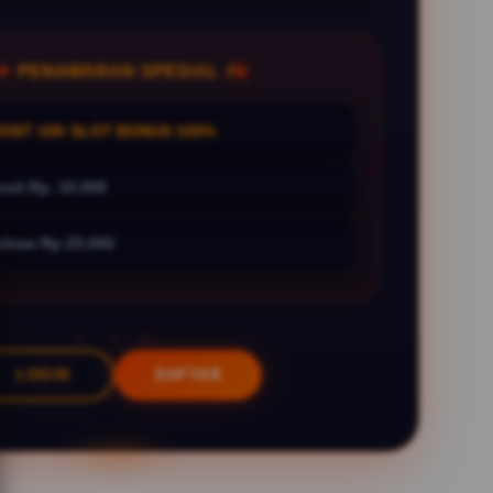
PENAWARAN SPESIAL
SIT 10K SLOT BONUS 100%
sit Rp. 10.000
hdraw Rp 25.000
LOGIN
DAFTAR