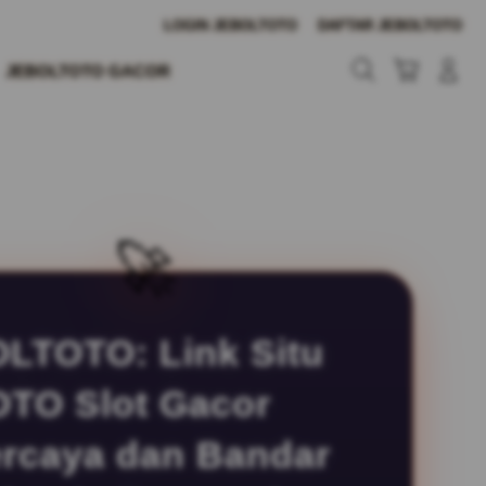
LOGIN JEBOLTOTO
DAFTAR JEBOLTOTO
Cari
Troli
Login/Sign-Up
JEBOLTOTO GACOR
Cari
LTOTO: Link Situ
OTO Slot Gacor
ercaya dan Bandar