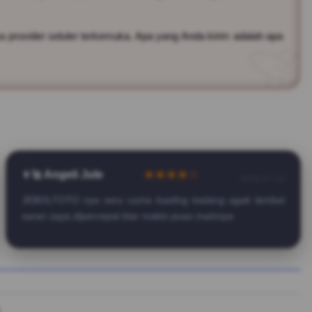
sa provider seluler terkemuka. Apa yang Anda kirim adalah apa
Angeli Jule
★★★★☆
2026-07-14
JEBOLTOTO nya seru cuma loading kadang agak lambat
saran saya dipercepat biar makin puas mainnya