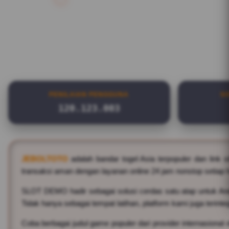
Layer Popup Close
JEBOLTOTO: Link Situ T
PENILAIAN PENGGUNA
S
120.123.003
JEBOLTOTO
adalah bandar togel Asia terpopuler dan link
transaksi aman dengan layanan online 24 jam nonstop setiap h
SLOT DEMO hadir sebagai solusi cerdas satu atap untuk Anda!
Tidak hanya sebagai tempat latihan, platform kami juga teri
Coba berbagai judul game populer dari provider internasional 