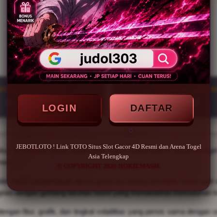
OTO Slot Gacor Terpercay
Terpopuler
ISTEM PEMBAYARAN
LAYANAN SUPPOR
5 Metode
24/7
LOGIN
DAFTAR
JEBOTLOTO ! Link TOTO Situs Slot Gacor 4D Resmi dan Arena Togel
 situs TOTO slot gacor terpercaya. Kami menyediakan pasaran toge
Asia Telengkap
ari!
© COPYRIGHT 2026 HOKIEMAS88
 Kami menyediakan akses gratis ke ribuan simulator mesin slot onl
ntegrasi dengan gerbang taruhan resmi yang menawarkan kemudahan tr
dengan fitur, grafik, dan tingkat volatilitas yang persis sama denga