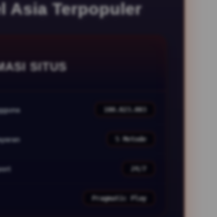
l Asia Terpopuler
MASI SITUS
ngguna
100.023.003
ayaran
5 Metode
ort
24/7
Pragmatic Play