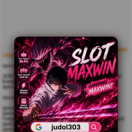
Buka Info Lebih
Lanjut
Tutup Info Lebih Lanjut
{{priceAnchor.priceWrapper.info.noLineOrignal}}
JEBOLTOTO: Link Situ TOTO Slot Gacor Terpercaya dan
Bandar Togel Asia Terpopuler
{{priceAnchor.priceWrapper.info.totalPriceMonthly}}
{{priceAnchor.priceWrapper.info.ceExchangePrice}}
{{priceAnchor.priceWrapper.info.orignalPriceAddText}}
{{priceAnchor.priceWrapper.info.lowestWasPricetext}}
Harga awal:
{{priceAnchor.priceWrapper.info.orignalPrice}}
{{priceAnchor.priceWrapper.info.savePrice}}
{{priceAnchor.priceWrapper.info.disclaimer}}