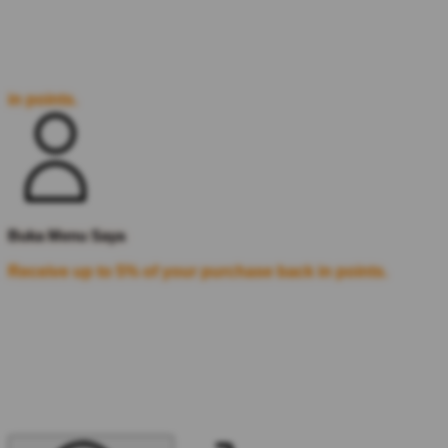
in points.
Buka Menu Saya
Receive up to 5% of your purchase back in points.