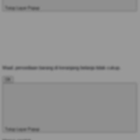
Tutup Layar Popup
Maaf, persediaan barang di keranjang belanja tidak cukup.
OK
Tutup Layar Popup