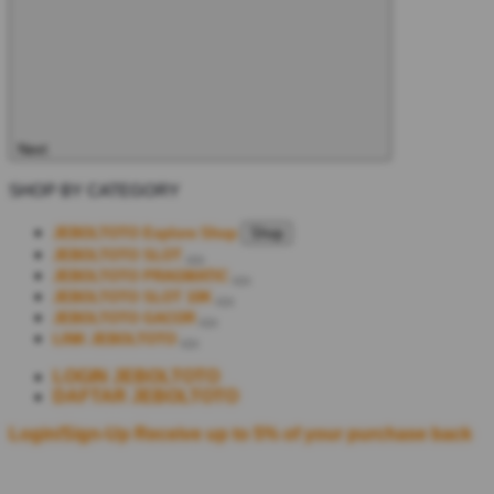
Next
SHOP BY CATEGORY
JEBOLTOTO
Explore Shop
Shop
JEBOLTOTO SLOT
JEBOLTOTO PRAGMATIC
JEBOLTOTO SLOT 10K
JEBOLTOTO GACOR
LINK JEBOLTOTO
LOGIN JEBOLTOTO
DAFTAR JEBOLTOTO
Login/Sign-Up
Receive up to 5% of your purchase back