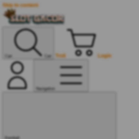
Skip to content
Troli
Login
Cari
Cari
Navigation
Kembali