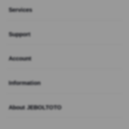
Buka
Services
Buka
Support
Buka
Account
Buka
Information
Buka
About JEBOLTOTO