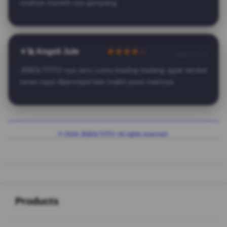
soalnya maxwin nya gampang
Angeli Jule
★★★★☆
2026-07-14
JEBOLTOTO nya seru cuma loading kadang agak lambat
saran saya dipercepat biar makin puas mainnya
© 2026 JEBOLTOTO. All rights reserved.
Buka
Footer Navigation
Products