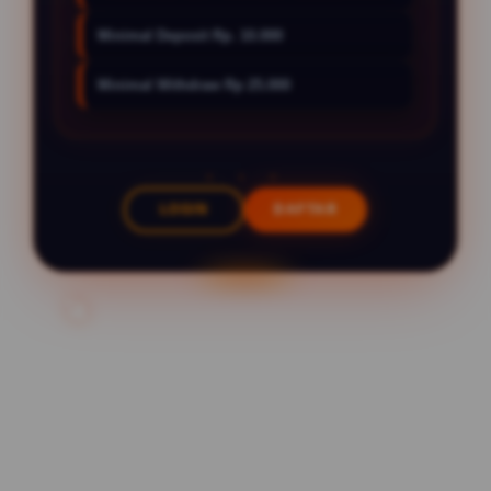
Minimal Deposit Rp. 10.000
Minimal Withdraw Rp 25.000
LOGIN
DAFTAR
Layer Popup Close
JEBOLTOTO: Link Situ
TOTO Slot Gacor Terpercaya
dan Bandar Togel Asia
Terpopuler