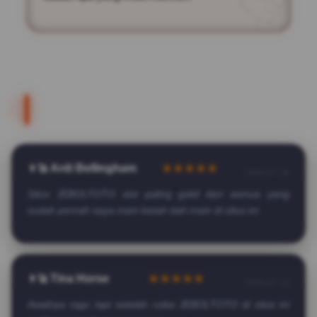
ULASAN TERBARU KOMUNITAS
JEBOLTOTO
Ardi Bellingham
★★★★★
2026-07-18
Situs JEBOLTOTO slot paling gokil dari semua yang
sudah pernah saya main betah dah main di situs ini
Tina Horse
★★★★★
2026-07-12
Awalnya ragu tapi setelah coba JEBOLTOTO di situs ini