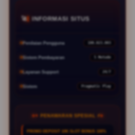
INFORMASI SITUS
Penilaian Pengguna
100.023.003
Sistem Pembayaran
5 Metode
Layanan Support
24/7
Sistem
Pragmatic Play
PENAWARAN SPESIAL
PROMO DEPOSIT 10K SLOT BONUS 100%