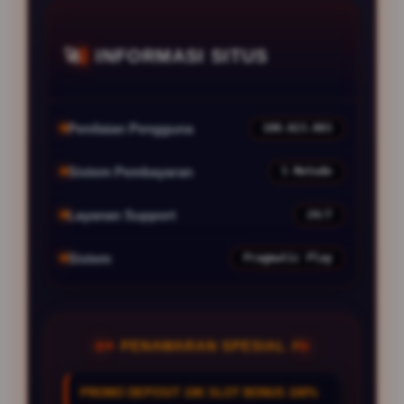
INFORMASI SITUS
Penilaian Pengguna
100.023.003
Sistem Pembayaran
5 Metode
Layanan Support
24/7
Sistem
Pragmatic Play
PENAWARAN SPESIAL
PROMO DEPOSIT 10K SLOT BONUS 100%