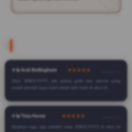
ULASAN TERBARU KOMUNITAS
JEBOLTOTO
Ardi Bellingham
★★★★★
2026-07-18
Situs JEBOLTOTO slot paling gokil dari semua yang
sudah pernah saya main betah dah main di situs ini
Tina Horse
★★★★★
2026-07-12
Awalnya ragu tapi setelah coba JEBOLTOTO di situs ini