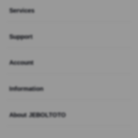
Buka
Services
Buka
Support
Buka
Account
Buka
Information
Buka
About JEBOLTOTO