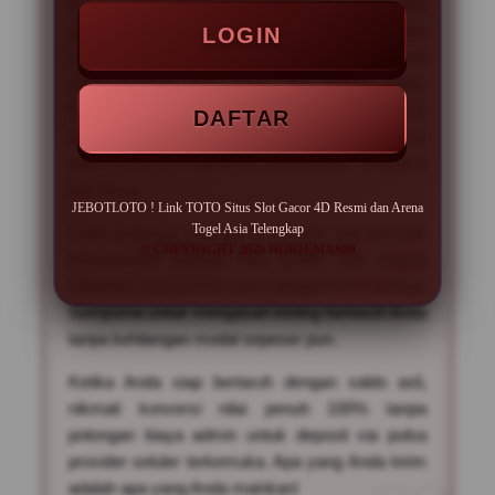
SLOT DEMO hadir sebagai solusi cerdas satu
atap untuk Anda! Kami menyediakan akses gratis
LOGIN
ke ribuan simulator mesin slot online terlengkap
untuk menguji pola, ritme, dan strategi Anda.
Tidak hanya sebagai tempat latihan, platform
DAFTAR
kami juga terintegrasi dengan gerbang taruhan
resmi yang menawarkan kemudahan transaksi
luar biasa.
JEBOTLOTO ! Link TOTO Situs Slot Gacor 4D Resmi dan Arena
Togel Asia Telengkap
Coba berbagai judul game populer dari provider
© COPYRIGHT 2026 HOKIEMAS88
internasional dengan fitur, grafik, dan tingkat
volatilitas yang persis sama dengan versi aslinya.
Sempurna untuk mengasah insting bertaruh Anda
tanpa kehilangan modal sepeser pun.
Ketika Anda siap bertaruh dengan saldo asli,
nikmati konversi nilai penuh 100% tanpa
potongan biaya admin untuk deposit via pulsa
provider seluler terkemuka. Apa yang Anda kirim
adalah apa yang Anda mainkan!