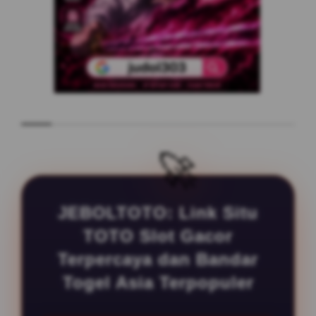
JEBOLTOTO: Link Situ
TOTO Slot Gacor
Terpercaya dan Bandar
Togel Asia Terpopuler