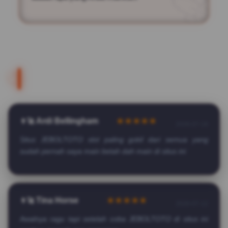
ULASAN TERBARU KOMUNITAS
JEBOLTOTO
Ardi Bellingham
★★★★★
2026-07-18
Situs JEBOLTOTO slot paling gokil dari semua yang
sudah pernah saya main betah dah main di situs ini
Tina Horse
★★★★★
2026-07-12
Awalnya ragu tapi setelah coba JEBOLTOTO di situs ini