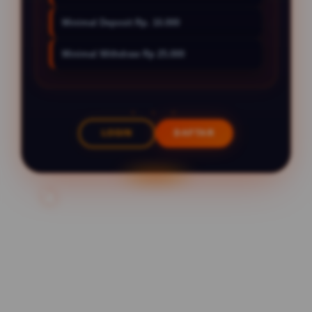
Minimal Deposit Rp. 10.000
Minimal Withdraw Rp 25.000
LOGIN
DAFTAR
Layer Popup Close
JEBOLTOTO: Link Situ
TOTO Slot Gacor Terpercaya
dan Bandar Togel Asia
Terpopuler