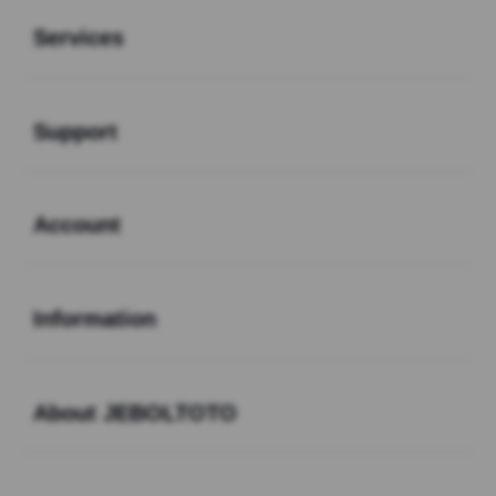
Buka
Services
Buka
Support
Buka
Account
Buka
Information
Buka
About JEBOLTOTO