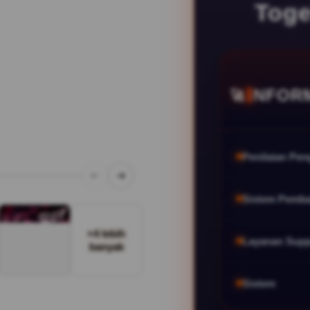
Toge
INFOR
Penilaian Pe
Sebelumnya
Berikutnya
Sistem Pemb
+4 lebih
Layanan Supp
banyak
Sistem