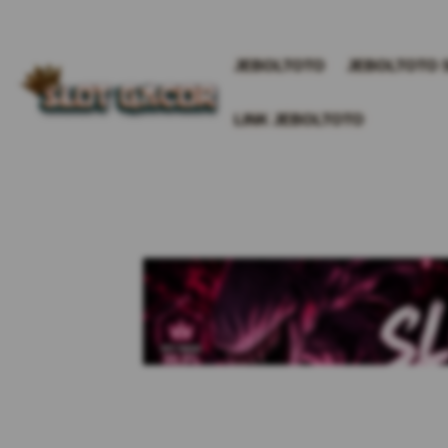
Skip
to
content
JEBOLTOTO
JEBOLTOTO 
LINK JEBOLTOTO
Buka Info Lebih Lanjut