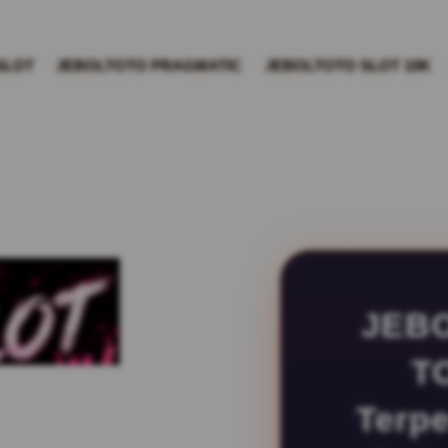
SLOT
JEBOLTOTO PRAGMATIC
JEBOLTOTO SLOT 10K
JEBO
T
Terp