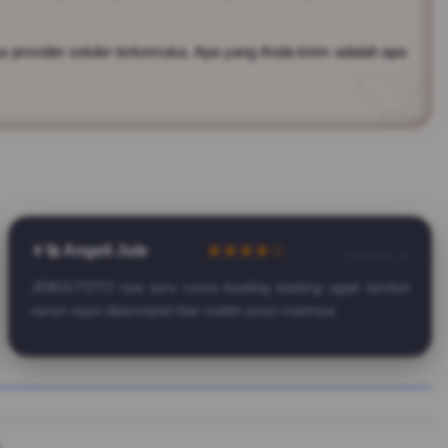
sa provider seluler terkemuka. Apa yang Anda kirim adalah apa
Angeli Jule
★★★★☆
2026-07-14
JEBOLTOTO nya seru cuma loading kadang agak lambat
saran saya dipercepat biar makin puas mainnya