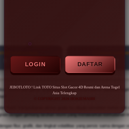
OTO Slot Gacor Terpercay
Terpopuler
ISTEM PEMBAYARAN
LAYANAN SUPPOR
5 Metode
24/7
LOGIN
DAFTAR
JEBOTLOTO ! Link TOTO Situs Slot Gacor 4D Resmi dan Arena Togel
 situs TOTO slot gacor terpercaya. Kami menyediakan pasaran toge
Asia Telengkap
ari!
© COPYRIGHT 2026 HOKIEMAS88
 Kami menyediakan akses gratis ke ribuan simulator mesin slot onl
ntegrasi dengan gerbang taruhan resmi yang menawarkan kemudahan tr
dengan fitur, grafik, dan tingkat volatilitas yang persis sama denga