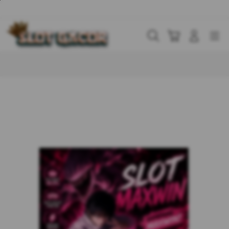
Skip
to
content
Cari
Troli
Login
Navigation
Buka Info Lebih Lanjut