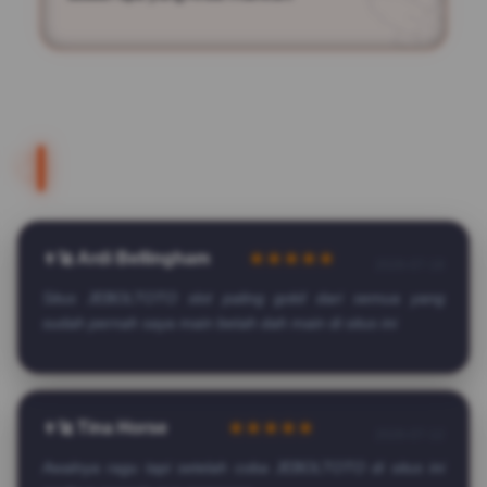
ULASAN TERBARU KOMUNITAS
JEBOLTOTO
Ardi Bellingham
★★★★★
2026-07-18
Situs JEBOLTOTO slot paling gokil dari semua yang
sudah pernah saya main betah dah main di situs ini
Tina Horse
★★★★★
2026-07-12
Awalnya ragu tapi setelah coba JEBOLTOTO di situs ini