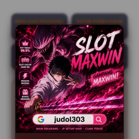
PENILAIAN PENGGUNA
SISTEM PEMBAYARAN
120.123.003
5 Metode
LAYANAN SUPPORT
SISTEM
24/7
Pragmatic Play
JEBOLTOTO
adalah bandar togel Asia terpopuler
dan link situs TOTO slot gacor terpercaya. Kami
menyediakan pasaran togel resmi terlengkap,
game slot online gampang menang, serta
transaksi aman dengan layanan online 24 jam
nonstop setiap hari!