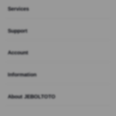
Buka
Services
Buka
Support
Buka
Account
Buka
Information
Buka
About JEBOLTOTO