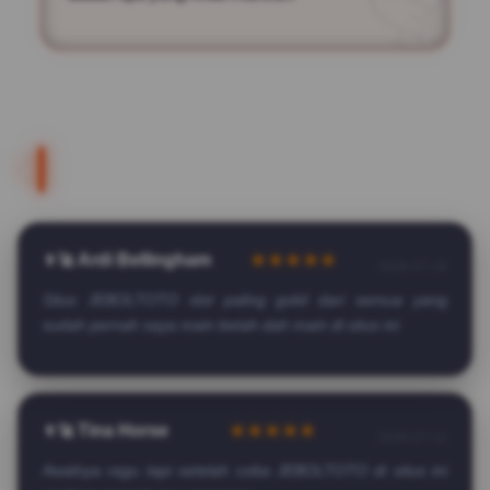
ULASAN TERBARU KOMUNITAS
JEBOLTOTO
Ardi Bellingham
★★★★★
2026-07-18
Situs JEBOLTOTO slot paling gokil dari semua yang
sudah pernah saya main betah dah main di situs ini
Tina Horse
★★★★★
2026-07-12
Awalnya ragu tapi setelah coba JEBOLTOTO di situs ini