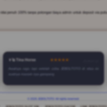
i nilai penuh 100% tanpa potongan biaya admin untuk deposit via pul
JEBOLTOTO
Tina Horse
★★★★★
2026-07-12
Awalnya ragu tapi setelah coba JEBOLTOTO di situs ini
soalnya maxwin nya gampang
© 2026 JEBOLTOTO. All rights reserved.
C
JEBOLTOTO SLOT 10K
JEBOLTOTO GACOR
LINK JEBOLTOTO