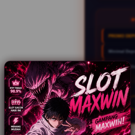
PROMO DEPO
Minimal Depo
Minimal Wit