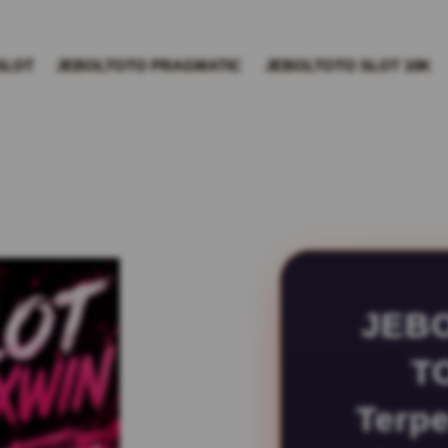
SLOT
JEBOLTOTO PRAGMATIC
JEBOLTOTO SLOT 10K
JEBO
T
Terp