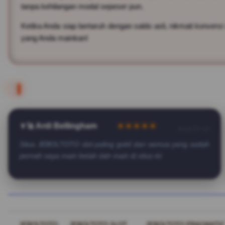
tanpa kehilangan modal sepeser pun.
Ketika Anda siap bertaruh dengan saldo asli, nikmati konvers
yang Anda mainkan!
ULASAN TERBARU KOMUNITAS 
Ardi Bellingham
★★★★★
2026-07-18
Situs JEBOLTOTO slot paling gokil dari semua yang sudah
pernah saya main betah dah main di situs ini
JEBOLTOTO
JEBOLTOTO SLOT
JEBOLTOTO PRAGMATI