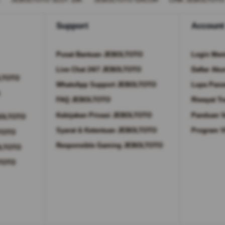
Support
Account
Pusat Bantuan JEBOLTOTO
Login Me
Live Chat 24/7 JEBOLTOTO
Daftar Ak
OLTOTO
WhatsApp Support JEBOLTOTO
Lupa Pas
k
FAQ JEBOLTOTO
Riwayat T
Kebijakan Privasi JEBOLTOTO
Panduan V
BOLTOTO
Syarat & Ketentuan JEBOLTOTO
Program 
LTOTO
Responsible Gaming JEBOLTOTO
OLTOTO
LTOTO