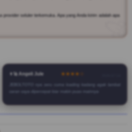
sa provider seluler terkemuka. Apa yang Anda kirim adalah apa
Angeli Jule
★★★★☆
2026-07-14
JEBOLTOTO nya seru cuma loading kadang agak lambat
saran saya dipercepat biar makin puas mainnya