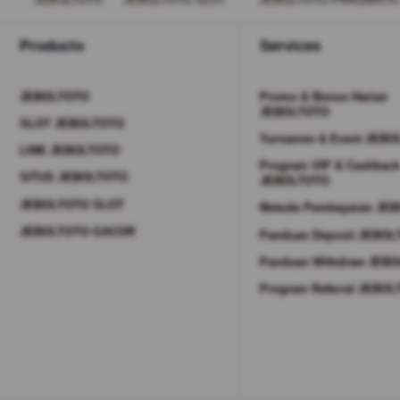
Footer Navigation
Products
Services
JEBOLTOTO
Promo & Bonus Harian
JEBOLTOTO
SLOT JEBOLTOTO
Turnamen & Event JEB
LINK JEBOLTOTO
Program VIP & Cashbac
SITUS JEBOLTOTO
JEBOLTOTO
JEBOLTOTO SLOT
Metode Pembayaran JE
JEBOLTOTO GACOR
Panduan Deposit JEBO
Panduan Withdraw JEB
Program Referral JEBO