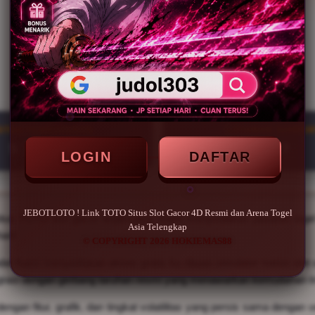
OTO Slot Gacor Terpercay
Terpopuler
ISTEM PEMBAYARAN
LAYANAN SUPPOR
5 Metode
24/7
LOGIN
DAFTAR
JEBOTLOTO ! Link TOTO Situs Slot Gacor 4D Resmi dan Arena Togel
 situs TOTO slot gacor terpercaya. Kami menyediakan pasaran toge
Asia Telengkap
ari!
© COPYRIGHT 2026 HOKIEMAS88
 Kami menyediakan akses gratis ke ribuan simulator mesin slot onl
ntegrasi dengan gerbang taruhan resmi yang menawarkan kemudahan tr
dengan fitur, grafik, dan tingkat volatilitas yang persis sama denga