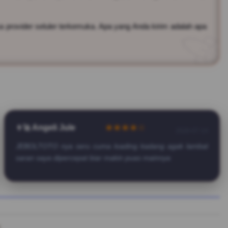
sa provider seluler terkemuka. Apa yang Anda kirim adalah apa
Angeli Jule
★★★★☆
2026-07-14
JEBOLTOTO nya seru cuma loading kadang agak lambat
saran saya dipercepat biar makin puas mainnya