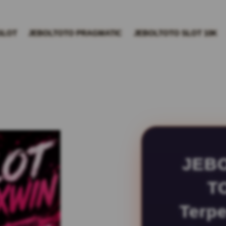
SLOT
JEBOLTOTO PRAGMATIC
JEBOLTOTO SLOT 10K
JEBO
T
Terp