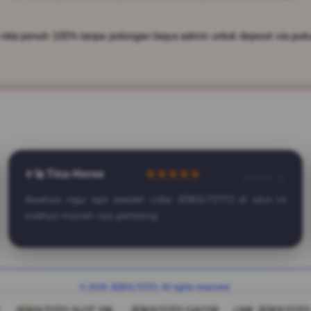
i nilai penuh 100% tanpa potongan biaya admin untuk deposit via pul
JEBOLTOTO
Tina Horse
★★★★★
2026-07-12
Awalnya ragu tapi setelah coba JEBOLTOTO di situs ini
soalnya maxwin nya gampang
© 2026 JEBOLTOTO. All rights reserved.
C
JEBOLTOTO SLOT 10K
JEBOLTOTO GACOR
LINK JEBOLTOTO