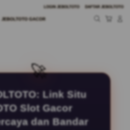
LOGIN JEBOLTOTO
DAFTAR JEBOLTOTO
Cari
Troli
Login/Sign-Up
JEBOLTOTO GACOR
Cari
LTOTO: Link Situ
OTO Slot Gacor
ercaya dan Bandar