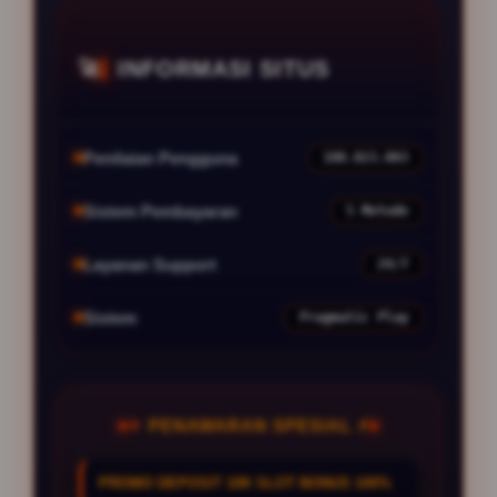
INFORMASI SITUS
Penilaian Pengguna
100.023.003
Sistem Pembayaran
5 Metode
Layanan Support
24/7
Sistem
Pragmatic Play
PENAWARAN SPESIAL
PROMO DEPOSIT 10K SLOT BONUS 100%