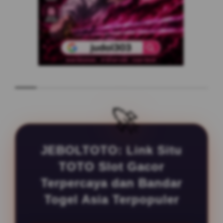
JEBOLTOTO: Link Situ
TOTO Slot Gacor
Terpercaya dan Bandar
Togel Asia Terpopuler