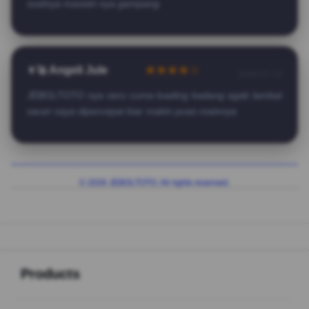
soalnya maxwin nya gampang
Angeli Jule
★★★★☆
2026-07-14
JEBOLTOTO nya seru cuma loading kadang agak lambat
saran saya dipercepat biar makin puas mainnya
© 2026 JEBOLTOTO. All rights reserved.
Buka
Footer Navigation
Products